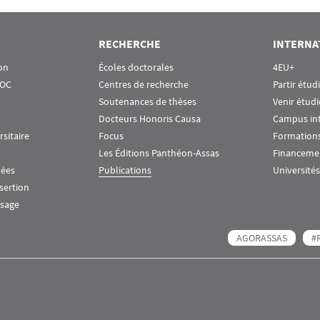
RECHERCHE
INTERNA
on
Écoles doctorales
4EU+
OOC
Centres de recherche
Partir étud
Soutenances de thèses
Venir étudi
Docteurs Honoris Causa
Campus in
rsitaire
Focus
Formations
Les Éditions Panthéon-Assas
Financeme
nées
Publications
Universités
nsertion
ssage
AGORASSAS
#