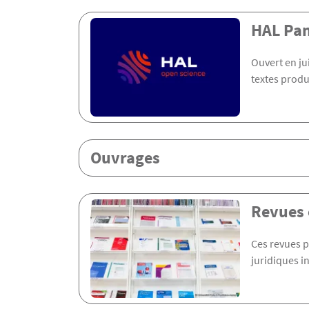
Menu Assas
HAL Pan
Ouvert en ju
textes produ
Ouvrages
Revues 
Ces revues p
juridiques i