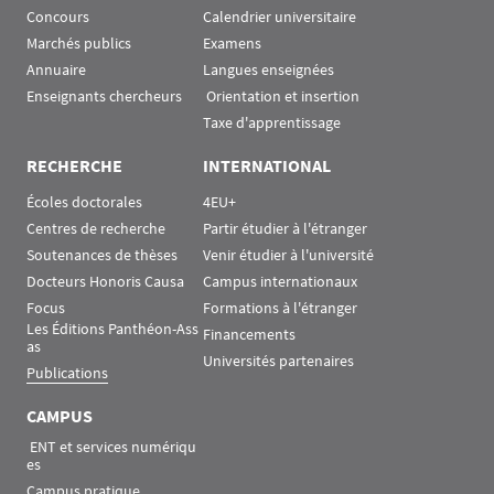
Concours
Calendrier universitaire
Marchés publics
Examens
Annuaire
Langues enseignées
Enseignants chercheurs
 Orientation et insertion
Taxe d'apprentissage
RECHERCHE
INTERNATIONAL
Écoles doctorales
4EU+
Centres de recherche
Partir étudier à l'étranger
Soutenances de thèses
Venir étudier à l'université
Docteurs Honoris Causa
Campus internationaux
Focus
Formations à l'étranger
Les Éditions Panthéon-Ass
Financements
as
Universités partenaires
Publications
CAMPUS
 ENT et services numériqu
es
Campus pratique