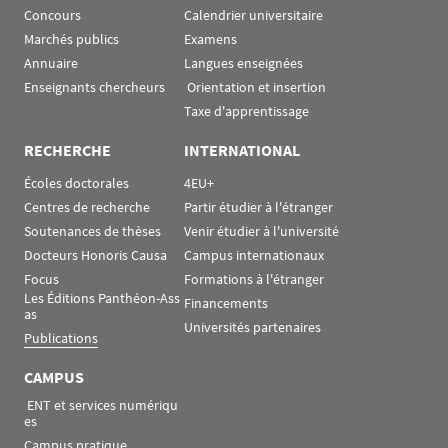
Concours
Calendrier universitaire
Marchés publics
Examens
Annuaire
Langues enseignées
Enseignants chercheurs
 Orientation et insertion
Taxe d'apprentissage
RECHERCHE
INTERNATIONAL
Écoles doctorales
4EU+
Centres de recherche
Partir étudier à l'étranger
Soutenances de thèses
Venir étudier à l'université
Docteurs Honoris Causa
Campus internationaux
Focus
Formations à l'étranger
Les Éditions Panthéon-Ass
Financements
as
Universités partenaires
Publications
CAMPUS
 ENT et services numériqu
es
Campus pratique