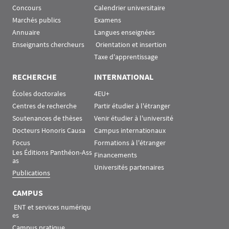
Concours
Calendrier universitaire
Marchés publics
Examens
Annuaire
Langues enseignées
Enseignants chercheurs
 Orientation et insertion
Taxe d'apprentissage
RECHERCHE
INTERNATIONAL
Écoles doctorales
4EU+
Centres de recherche
Partir étudier à l'étranger
Soutenances de thèses
Venir étudier à l'université
Docteurs Honoris Causa
Campus internationaux
Focus
Formations à l'étranger
Les Éditions Panthéon-Ass
Financements
as
Universités partenaires
Publications
CAMPUS
 ENT et services numériqu
es
Campus pratique