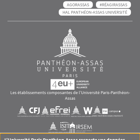
AGORASSAS
#RÉAGIRASSAS
HAL PANTHÉON-ASSAS UNIVERSITÉ
Les établissements composantes de l’Université Paris-Panthéon-
Assas
Images
Visuel svg
Visuel svg
Visuel svg
Visuel svg
Visuel svg
Visuel svg
L'Université Paris Panthéon-Assas respecte vos données