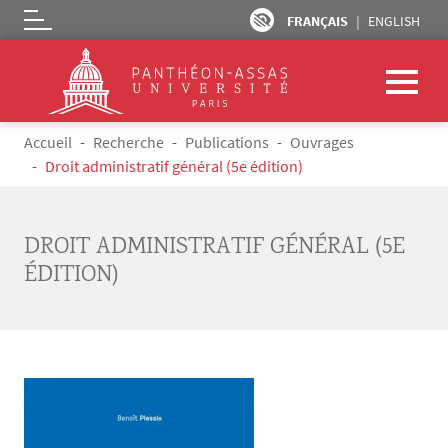
FRANÇAIS
ENGLISH
Logo
Aller au contenu principal
Fil d'Ariane
Accueil
Recherche
Publications
Ouvrages
Droit administratif général (5e édition)
DROIT ADMINISTRATIF GÉNÉRAL (5E
ÉDITION)