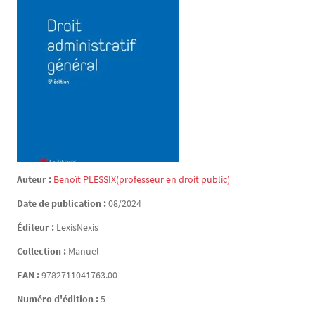
Auteur :
Benoît
PLESSIX
(professeur en droit public)
Date de publication :
08/2024
Éditeur :
LexisNexis
Collection :
Manuel
EAN :
9782711041763.00
Numéro d'édition :
5