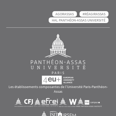
AGORASSAS
#RÉAGIRASSAS
HAL PANTHÉON-ASSAS UNIVERSITÉ
Les établissements composantes de l’Université Paris-Panthéon-
Assas
Images
Visuel svg
Visuel svg
Visuel svg
Visuel svg
Visuel svg
Visuel svg