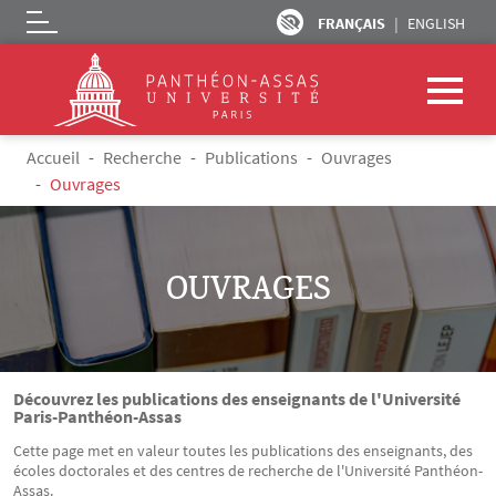
FRANÇAIS
ENGLISH
Logo
Aller au contenu principal
Fil d'Ariane
Accueil
Recherche
Publications
Ouvrages
Ouvrages
OUVRAGES
Découvrez les publications des enseignants de l'Université
Paris-Panthéon-Assas
Cette page met en valeur toutes les publications des enseignants, des
écoles doctorales et des centres de recherche de l'Université Panthéon-
Assas.