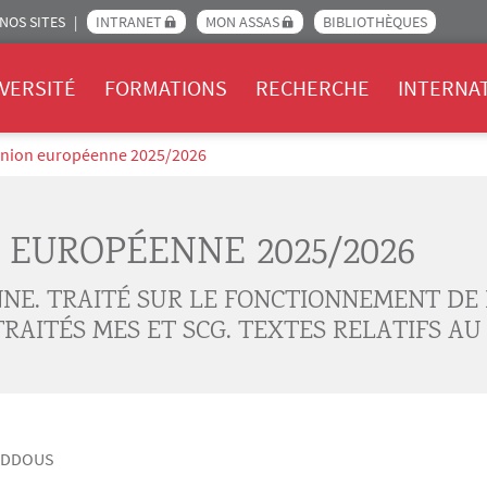
NOS SITES
INTRANET
MON ASSAS
BIBLIOTHÈQUES
Assas
VERSITÉ
FORMATIONS
RECHERCHE
INTERNA
’Union européenne 2025/2026
 EUROPÉENNE 2025/2026
NNE. TRAITÉ SUR LE FONCTIONNEMENT DE
AITÉS MES ET SCG. TEXTES RELATIFS AU
ADDOUS