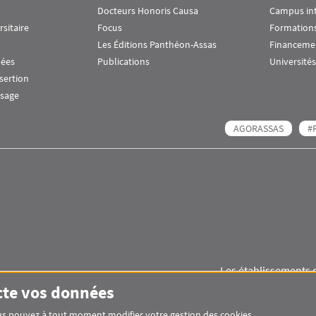
Docteurs Honoris Causa
Campus in
rsitaire
Focus
Formations
Les Éditions Panthéon-Assas
Financeme
nées
Publications
Universités
nsertion
ssage
AGORASSAS
#
Les établissements 
Images
Visuel svg
Visuel svg
cte vos données
Vous pouvez à tout moment modifier votre gestion des cookies.