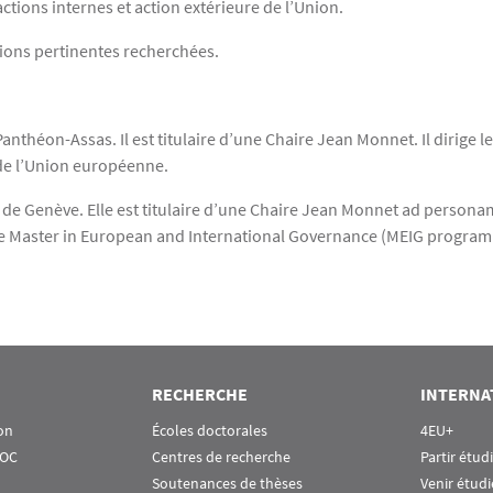
actions internes et action extérieure de l’Union.
tions pertinentes recherchées.
Panthéon-Assas. Il est titulaire d’une Chaire Jean Monnet. Il dirige 
 de l’Union européenne.
 de Genève. Elle est titulaire d’une Chaire Jean Monnet ad personam.
 le Master in European and International Governance (MEIG progra
RECHERCHE
INTERNA
on
Écoles doctorales
4EU+
OOC
Centres de recherche
Partir étud
Soutenances de thèses
Venir étudi