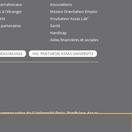
ternationaux
Associations
 à l'étranger
Mission Orientation Emploi
nts
Incubateur Assas Lab'
 partenaires
Santé
Handicap
Aides financières et sociales
RÉAGIRASSAS
HAL PANTHÉON-ASSAS UNIVERSITÉ
composantes de l’Université Paris-Panthéon-Assas
Visuel svg
Visuel svg
Visuel svg
Visuel svg