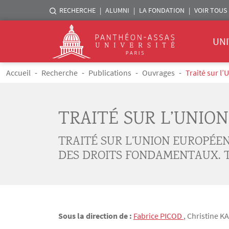
Menu liste sites Assas
RECHERCHE
ALUMNI
LA FONDATION
VOIR TOUS 
Menu 
Logo
UNI
Aller au contenu principal
Fil d'Ariane
Accueil
Recherche
Publications
Ouvrages
Traité sur l
TRAITÉ SUR L’UNION
TRAITÉ SUR L’UNION EUROPÉE
DES DROITS FONDAMENTAUX. TR
Sous la direction de :
Fabrice
PICOD
,
Christine
K