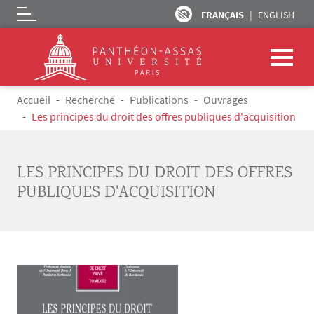
FRANÇAIS
ENGLISH
Logo
Aller au contenu principal
Fil d'Ariane
Accueil
Recherche
Publications
Ouvrages
Les principes du droit des offres publiques d'acquisition
LES PRINCIPES DU DROIT DES OFFRES
PUBLIQUES D'ACQUISITION