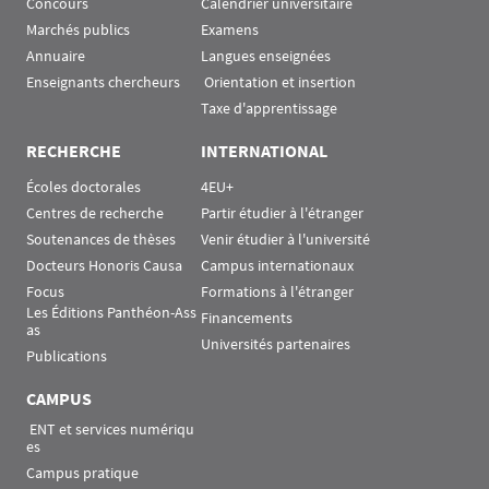
Concours
Calendrier universitaire
Marchés publics
Examens
Annuaire
Langues enseignées
Enseignants chercheurs
 Orientation et insertion
Taxe d'apprentissage
RECHERCHE
INTERNATIONAL
Écoles doctorales
4EU+
Centres de recherche
Partir étudier à l'étranger
Soutenances de thèses
Venir étudier à l'université
Docteurs Honoris Causa
Campus internationaux
Focus
Formations à l'étranger
Les Éditions Panthéon-Ass
Financements
as
Universités partenaires
Publications
CAMPUS
 ENT et services numériqu
es
Campus pratique