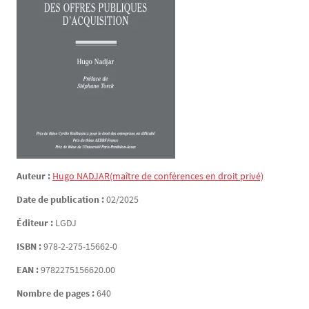
Auteur :
Hugo
NADJAR
(maître de conférences en droit privé)
Date de publication :
02/2025
Éditeur :
LGDJ
ISBN :
978-2-275-15662-0
EAN :
9782275156620.00
Nombre de pages :
640