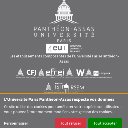
Les établissements composantes de l’Université Paris-Panthéon-
Assas
Images
Visuel svg
Visuel svg
Visuel svg
Visuel svg
Visuel svg
Visuel svg
L'Université Paris Panthéon-Assas respecte vos données
RS footer
Ce site utilise des cookies pour améliorer votre expérience utilisateur.
Vous pouvez à tout moment modifier votre gestion des cookies.
Pied de page Assas Principal
SITEMAP
GLOSSAIRE
MENTIONS LÉGALES
Personnaliser
Tout refuser
Tout accepter
DONNÉES PERSONNELLES
COOKIES
ACCESSIBILITÉ