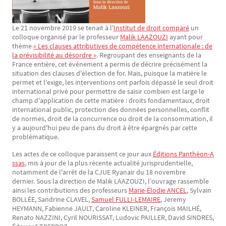
Le 21 novembre 2019 se tenait à l'
Institut de droit comparé
un
Texte
colloque organisé par le professeur
Malik LAAZOUZI
ayant pour
thème
« Les clauses attributives de compétence internationale : de
la prévisibilité au désordre »
. Regroupant des enseignants de la
France entière, cet événement a permis de décrire précisément la
situation des clauses d'élection de for. Mais, puisque la matière le
permet et l'exige, les interventions ont parfois dépassé le seul droit
international privé pour permettre de saisir combien est large le
champ d'application de cette matière : droits fondamentaux, droit
international public, protection des données personnelles, conflit
de normes, droit de la concurrence ou droit de la consommation, il
y a aujourd'hui peu de pans du droit à être épargnés par cette
problématique.
Les actes de ce colloque paraissent ce jour aux
Éditions Panthéon-A
ssas
, mis à jour de la plus récente actualité jurisprudentielle,
notamment de l'arrêt de la CJUE Ryanair du 18 novembre
dernier. Sous la direction de Malik LAAZOUZI, l’ouvrage rassemble
ainsi les contributions des professeurs
Marie-Élodie ANCEL
, Sylvain
BOLLÉE, Sandrine CLAVEL,
Samuel FULLI-LEMAIRE
, Jeremy
HEYMANN, Fabienne JAULT, Caroline KLEINER, François MAILHÉ,
Renato NAZZINI, Cyril NOURISSAT, Ludovic PAILLER, David SINDRES,