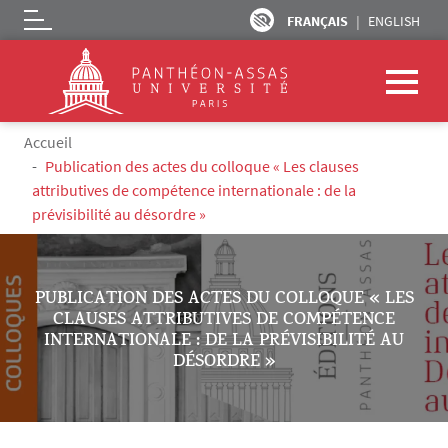
FRANÇAIS
ENGLISH
Logo
Aller au contenu principal
Fil d'Ariane
Accueil
Publication des actes du colloque « Les clauses
attributives de compétence internationale : de la
prévisibilité au désordre »
PUBLICATION DES ACTES DU COLLOQUE « LES
CLAUSES ATTRIBUTIVES DE COMPÉTENCE
INTERNATIONALE : DE LA PRÉVISIBILITÉ AU
DÉSORDRE »