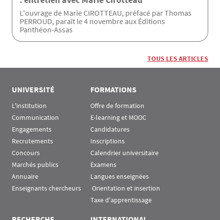
L'ouvrage de Marie CIROTTEAU, préfacé par Thomas
PERROUD, paraît le 4 novembre aux Éditions
Panthéon-Assas
TOUS LES ARTICLES
UNIVERSITÉ
FORMATIONS
L'institution
Offre de formation
Communication
E-learning et MOOC
Engagements
Candidatures
Recrutements
Inscriptions
Concours
Calendrier universitaire
Marchés publics
Examens
Annuaire
Langues enseignées
Enseignants chercheurs
 Orientation et insertion
Taxe d'apprentissage
RECHERCHE
INTERNATIONAL