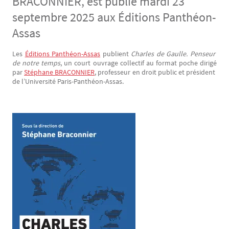
BRACONNIER, est publié mardi 23
septembre 2025 aux Éditions Panthéon-
Assas
Les
Éditions Panthéon-Assas
publient
Charles de Gaulle. Penseur
Texte
de notre temps
, un court ouvrage collectif au format poche dirigé
par
Stéphane BRACONNIER
, professeur en droit public et président
de l’Université Paris-Panthéon-Assas.