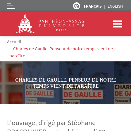
FRANÇAIS
ENGLISH
Logo
Aller au contenu principal
Fil d'Ariane
Accueil
Charles de Gaulle. Penseur de notre temps vient de
paraître
CHARLES DE GAULLE. PENSEUR DE NOTRE
TEMPS VIENT DE PARAÎTRE
L'ouvrage, dirigé par Stéphane