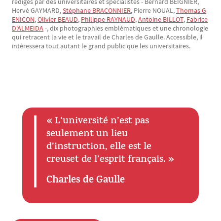
rédigés par des universitaires et spécialistes - Bernard BEIGNIER,
Hervé GAYMARD,
Stéphane BRACONNIER
, Pierre NOUAL,
Thomas G
ENICON
,
Olivier BEAUD
,
Philippe RAYNAUD
,
Antoine BILLOT
,
Fabrice
D'ALMEIDA
-, dix photographies emblématiques et une chronologie
qui retracent la vie et le travail de Charles de Gaulle. Accessible, il
intéressera tout autant le grand public que les universitaires.
« L’université n’est pas
Texte
seulement un lieu
d’instruction, elle est le
creuset de l’esprit français. »
Charles de Gaulle