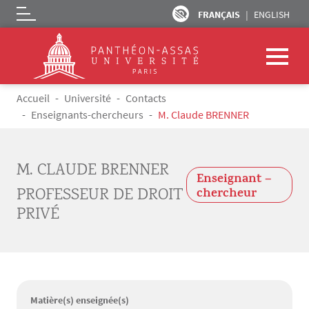
FRANÇAIS
ENGLISH
Logo
Aller au contenu principal
Fil d'Ariane
Accueil
Université
Contacts
Enseignants-chercheurs
M. Claude BRENNER
M. CLAUDE BRENNER
Enseignant –
PROFESSEUR DE DROIT
chercheur
PRIVÉ
Matière(s) enseignée(s)