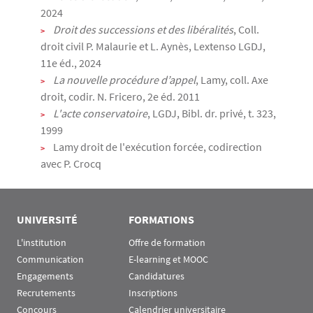
2024
Droit des successions et des libéralités
, Coll.
droit civil P. Malaurie et L. Aynès, Lextenso LGDJ,
11e éd., 2024
La nouvelle procédure d’appel
, Lamy, coll. Axe
droit, codir. N. Fricero, 2e éd. 2011
L'acte conservatoire
, LGDJ, Bibl. dr. privé, t. 323,
1999
Lamy droit de l'exécution forcée, codirection
avec P. Crocq
UNIVERSITÉ
FORMATIONS
L'institution
Offre de formation
Communication
E-learning et MOOC
Engagements
Candidatures
Recrutements
Inscriptions
Concours
Calendrier universitaire