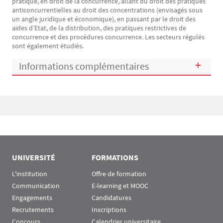
pratique, en droit de la concurrence, allant du droit des pratiques
anticoncurrentielles au droit des concentrations (envisagés sous
un angle juridique et économique), en passant par le droit des
aides d’Etat, de la distribution, des pratiques restrictives de
concurrence et des procédures concurrence. Les secteurs régulés
sont également étudiés.
Informations complémentaires
Bloc(s) libre(s)
UNIVERSITÉ
FORMATIONS
L'institution
Offre de formation
Communication
E-learning et MOOC
Engagements
Candidatures
Recrutements
Inscriptions
Concours
Calendrier universitaire