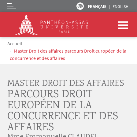
FRANÇAIS
ENGLISH
Logo
Aller au contenu principal
Fil d'Ariane
Accueil
Master Droit des affaires parcours Droit européen de la
concurrence et des affaires
MASTER DROIT DES AFFAIRES
PARCOURS DROIT
EUROPÉEN DE LA
CONCURRENCE ET DES
AFFAIRES