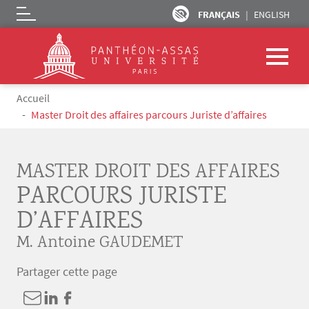
FRANÇAIS
ENGLISH
Logo
Aller au contenu principal
Fil d'Ariane
Accueil
Master Droit des affaires parcours Juriste d’affaires
MASTER DROIT DES AFFAIRES
PARCOURS JURISTE
D’AFFAIRES
M. Antoine GAUDEMET
Partager cette page