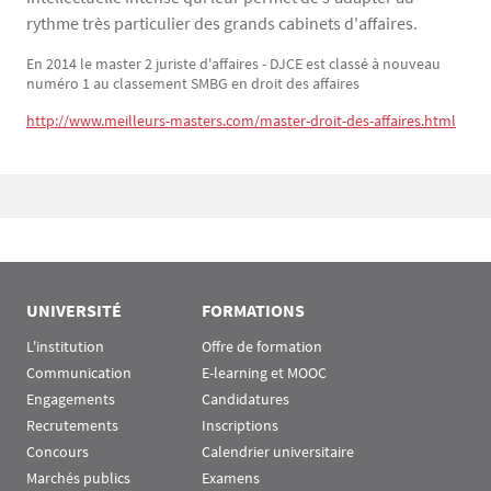
rythme très particulier des grands cabinets d'affaires.
En 2014 le master 2 juriste d'affaires - DJCE est classé à nouveau
numéro 1 au classement SMBG en droit des affaires
http://www.meilleurs-masters.com/master-droit-des-affaires.html
Bloc(s) libre(s)
UNIVERSITÉ
FORMATIONS
L'institution
Offre de formation
Communication
E-learning et MOOC
Engagements
Candidatures
Recrutements
Inscriptions
Concours
Calendrier universitaire
Marchés publics
Examens