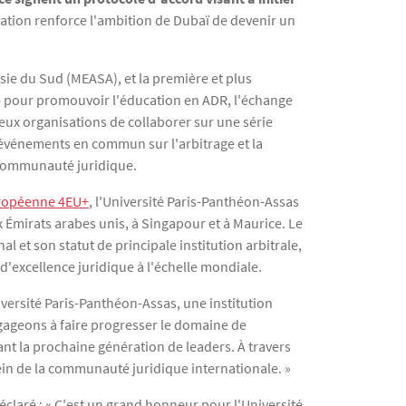
ration renforce l'ambition de Dubaï de devenir un
Asie du Sud (MEASA), et la première et plus
ue pour promouvoir l'éducation en ADR, l'échange
deux organisations de collaborer sur une série
événements en commun sur l'arbitrage et la
a communauté juridique.
Européenne 4EU+
, l'Université Paris-Panthéon-Assas
x Émirats arabes unis, à Singapour et à Maurice. Le
l et son statut de principale institution arbitrale,
 d'excellence juridique à l'échelle mondiale.
iversité Paris-Panthéon-Assas, une institution
gageons à faire progresser le domaine de
ant la prochaine génération de leaders. À travers
sein de la communauté juridique internationale. »
claré : « C'est un grand honneur pour l'Université