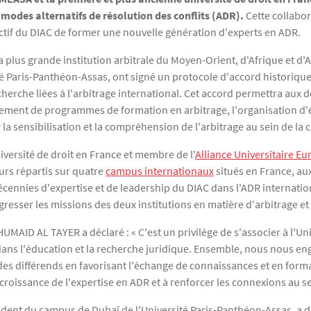
 modes alternatifs de résolution des conflits (ADR).
Cette collabo
ectif du DIAC de former une nouvelle génération d'experts en ADR.
a plus grande institution arbitrale du Moyen-Orient, d'Afrique et d'
ité Paris-Panthéon-Assas, ont signé un protocole d'accord historiq
echerche liées à l'arbitrage international. Cet accord permettra aux 
pement de programmes de formation en arbitrage, l'organisation d'
la sensibilisation et la compréhension de l'arbitrage au sein de l
ersité de droit en France et membre de l'
Alliance Universitaire 
urs répartis sur quatre
campus internationaux
situés en France, au
écennies d'expertise et de leadership du DIAC dans l'ADR internationa
gresser les missions des deux institutions en matière d'arbitrage et
MAID AL TAYER a déclaré : « C'est un privilège de s'associer à l'Un
dans l'éducation et la recherche juridique. Ensemble, nous nous en
 des différends en favorisant l'échange de connaissances et en form
a croissance de l'expertise en ADR et à renforcer les connexions au 
sident du campus de Dubaï de l'Université Paris-Panthéon-Assas, a dé