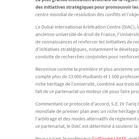
des initiatives stratégiques pour promouvoir les
centre mondial de résolution des conflits et l'obj
Le Dubai International Arbitration Centre (DIAC), l
ancienne université de droit de France, l'Univers
de connaissances et renforcer les initiatives de r
d'initiatives stratégiques, notamment le dévelop
conduite de recherches conjointes pour renforcer 
Reconnue comme la première et plus ancienne univ
compte plus de 23 000 étudiants et 1 500 professe
riche héritage de l'université, combiné aux trois d
fait de ce partenariat un moteur clé pour faire pro
Commentant ce protocole d'accord, S.E. Dr Tariq HU
mondiale de premier plan avec un riche héritage 
l'arbitrage et des modes alternatifs de règlement
ce partenariat, le DIAC est déterminé à soutenir l
Pour sa part, le professeur
Guillaume LEYTE
, pré