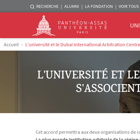
Menu liste sites Assas
RECHERCHE
ALUMNI
LA FONDATION
VOIR TOUS 
Menu 
Logo
UNI
Aller au contenu principal
Fil d'Ariane
Accueil
L'université et le Dubai International Arbitration Cent
L'UNIVERSITÉ ET 
S'ASSOCIEN
Cet accord permettra aux deux organisations de col
Texte
La plus grande institution arbitrale de la région