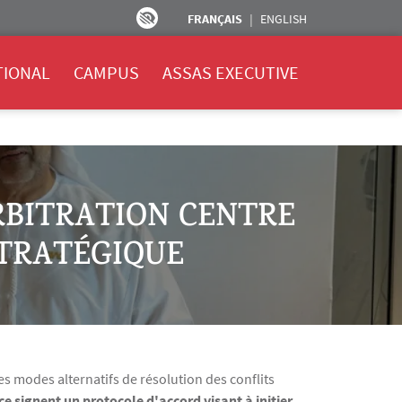
FRANÇAIS
ENGLISH
TIONAL
CAMPUS
ASSAS EXECUTIVE
RBITRATION CENTRE
STRATÉGIQUE
s modes alternatifs de résolution des conflits
ce signent un protocole d'accord visant à initier