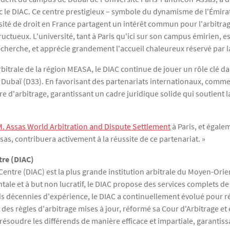
c le DIAC. Ce centre prestigieux – symbole du dynamisme de l'Émirat
sité de droit en France partagent un intérêt commun pour l'arbitrag
ructueux. L'université, tant à Paris qu'ici sur son campus émirien, e
cherche, et apprécie grandement l'accueil chaleureux réservé par la
rbitrale de la région MEASA, le DIAC continue de jouer un rôle clé da
ubaï (D33). En favorisant des partenariats internationaux, comme c
re d'arbitrage, garantissant un cadre juridique solide qui soutient
M. Assas World Arbitration and Dispute Settlement
à Paris, et égale
s, contribuera activement à la réussite de ce partenariat. »
tre (DIAC)
Centre (DIAC) est la plus grande institution arbitrale du Moyen-Orie
 et à but non lucratif, le DIAC propose des services complets de r
rois décennies d'expérience, le DIAC a continuellement évolué pou
t des règles d'arbitrage mises à jour, réformé sa Cour d'Arbitrage et
résoudre les différends de manière efficace et impartiale, garantiss