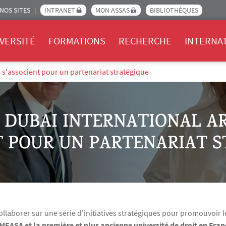
NOS SITES
INTRANET
MON ASSAS
BIBLIOTHÈQUES
Assas
VERSITÉ
FORMATIONS
RECHERCHE
INTERNA
re s'associent pour un partenariat stratégique
LE DUBAI INTERNATIONAL A
T POUR UN PARTENARIAT 
laborer sur une série d'initiatives stratégiques pour promouvoir le
 MEASA et la première et plus ancienne université de droit en Fran