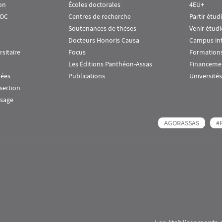
on
Écoles doctorales
4EU+
OOC
Centres de recherche
Partir étud
Soutenances de thèses
Venir étudi
Docteurs Honoris Causa
Campus in
rsitaire
Focus
Formations
Les Éditions Panthéon-Assas
Financeme
nées
Publications
Universités
nsertion
ssage
AGORASSAS
#