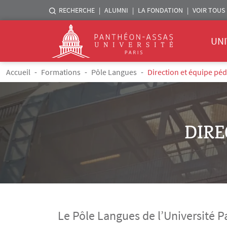
Menu liste sites Assas
RECHERCHE
ALUMNI
LA FONDATION
VOIR TOUS 
Menu 
Logo
UNI
Aller au contenu principal
Fil d'Ariane
Accueil
Formations
Pôle Langues
Direction et équipe pé
DIRE
Le Pôle Langues de l’Université 