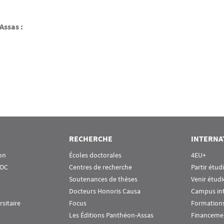
Assas :
RECHERCHE
INTERNA
on
Écoles doctorales
4EU+
OOC
Centres de recherche
Partir étud
Soutenances de thèses
Venir étudi
Docteurs Honoris Causa
Campus in
rsitaire
Focus
Formations
Les Éditions Panthéon-Assas
Financeme