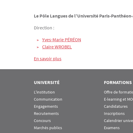
Texte
Le Pôle Langues de l’Université Paris-Panthéon-
Direction :
Yves-Marie PÉRÉON
Claire WROBEL
En savoir plus
UNIVERSITÉ
FORMATIONS
L'institution
Offre de formati
Communication
E-learning et M
Engagements
Candidatures
Recrutements
Inscriptions
Concours
Calendrier unive
Marchés publics
Examens