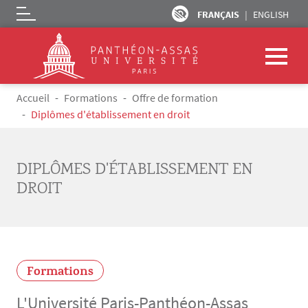
FRANÇAIS
ENGLISH
Logo
Aller au contenu principal
Fil d'Ariane
Accueil
Formations
Offre de formation
Diplômes d'établissement en droit
DIPLÔMES D'ÉTABLISSEMENT EN
DROIT
Formations
L'Université Paris-Panthéon-Assas