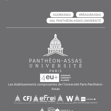
AGORASSAS
#RÉAGIRASSAS
HAL PANTHÉON-ASSAS UNIVERSITÉ
Les établissements composantes de l’Université Paris-Panthéon-
Assas
Images
Visuel svg
Visuel svg
Visuel svg
Visuel svg
Visuel svg
Visuel svg