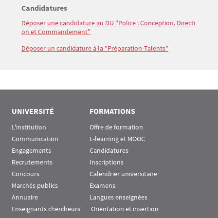
Titre
Candidatures
Bloc(s) libre(s)
Déposer une candidature au DU "Police : Conception, Directi
Texte
on et Commandement"
Déposer un candidature à la "Préparation-Talents"
UNIVERSITÉ
FORMATIONS
L'institution
Offre de formation
Communication
E-learning et MOOC
Engagements
Candidatures
Recrutements
Inscriptions
Concours
Calendrier universitaire
Marchés publics
Examens
Annuaire
Langues enseignées
Enseignants chercheurs
 Orientation et insertion