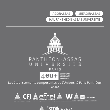
AGORASSAS
#RÉAGIRASSAS
HAL PANTHÉON-ASSAS UNIVERSITÉ
Les établissements composantes de l’Université Paris-Panthéon-
Assas
Images
Visuel svg
Visuel svg
Visuel svg
Visuel svg
Visuel svg
Visuel svg