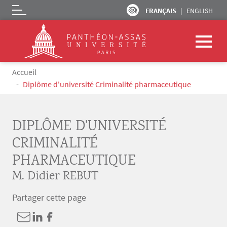
FRANÇAIS
ENGLISH
Logo
Aller au contenu principal
Fil d'Ariane
Accueil
Diplôme d'université Criminalité pharmaceutique
DIPLÔME D'UNIVERSITÉ
CRIMINALITÉ
PHARMACEUTIQUE
M. Didier REBUT
Partager cette page