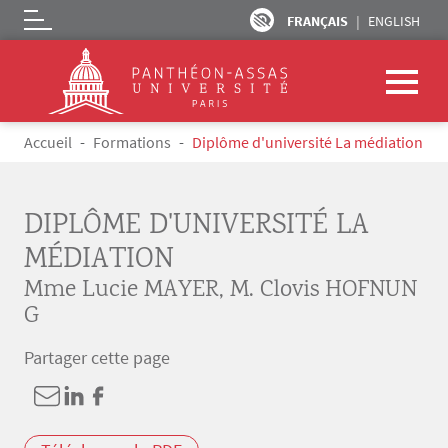
FRANÇAIS
ENGLISH
Logo
Aller au contenu principal
Fil d'Ariane
Accueil
Formations
Diplôme d'université La médiation
DIPLÔME D'UNIVERSITÉ LA
MÉDIATION
Mme Lucie MAYER
,
M. Clovis HOFNUN
G
Partager cette page