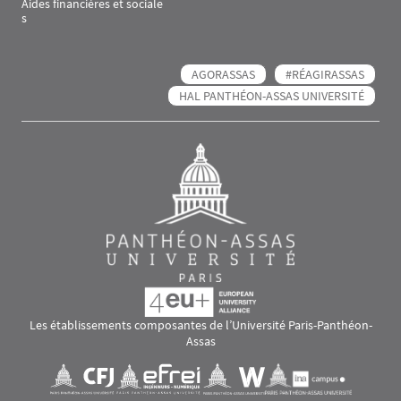
Aides financières et sociale
s
AGORASSAS
#RÉAGIRASSAS
HAL PANTHÉON-ASSAS UNIVERSITÉ
Les établissements composantes de l’Université Paris-Panthéon-
Assas
Images
Visuel svg
Visuel svg
Visuel svg
Visuel svg