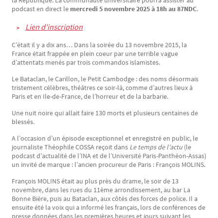
la République. La communauté universitaire pourra assister au
podcast en direct le
mercredi 5 novembre 2025 à 18h au 87NDC
.
Lien d'inscription
C’était il y a dix ans… Dans la soirée du 13 novembre 2015, la
France était frappée en plein coeur par une terrible vague
d’attentats menés par trois commandos islamistes.
Le Bataclan, le Carillon, le Petit Cambodge : des noms désormais
tristement célèbres, théâtres ce soir-là, comme d’autres lieux à
Paris et en Ile-de-France, de l’horreur et de la barbarie.
Une nuit noire qui allait faire 130 morts et plusieurs centaines de
blessés.
A l’occasion d’un épisode exceptionnel et enregistré en public, le
journaliste Théophile COSSA reçoit dans
Le temps de l’actu
(le
podcast d’actualité de l’INA et de l’Université Paris-Panthéon-Assas)
un invité de marque : l’ancien procureur de Paris : François MOLINS.
François MOLINS était au plus près du drame, le soir de 13
novembre, dans les rues du 11ème arrondissement, au bar La
Bonne Bière, puis au Bataclan, aux côtés des forces de police. Il a
ensuite été la voix qui a informé les français, lors de conférences de
presse données dans les premières heures et jours suivant les