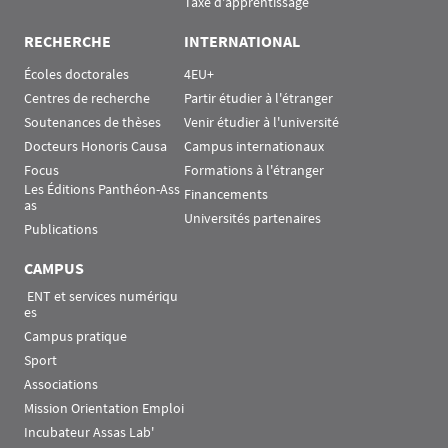
Taxe d'apprentissage
RECHERCHE
INTERNATIONAL
Écoles doctorales
4EU+
Centres de recherche
Partir étudier à l'étranger
Soutenances de thèses
Venir étudier à l'université
Docteurs Honoris Causa
Campus internationaux
Focus
Formations à l'étranger
Les Éditions Panthéon-Ass
Financements
as
Universités partenaires
Publications
CAMPUS
 ENT et services numériqu
es
Campus pratique
Sport
Associations
Mission Orientation Emploi
Incubateur Assas Lab'