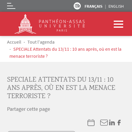
FRANÇAIS
ENGLISH
Logo
Aller au contenu principal
Fil d'Ariane
Accueil
Tout l'agenda
SPECIALE Attentats du 13/11 : 10 ans après, où en est la
menace terroriste ?
SPECIALE ATTENTATS DU 13/11 : 10
ANS APRÈS, OÙ EN EST LA MENACE
TERRORISTE ?
Partager cette page