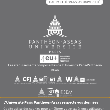
HAL PANTHÉON-ASSAS UNIVERSITÉ
Les établissements composantes de l’Université Paris-Panthéon-
Assas
Images
Visuel svg
Visuel svg
Visuel svg
Visuel svg
Visuel svg
Visuel svg
L'Université Paris Panthéon-Assas respecte vos données
RS footer
Ce site utilise des cookies pour améliorer votre expérience utilisateur.