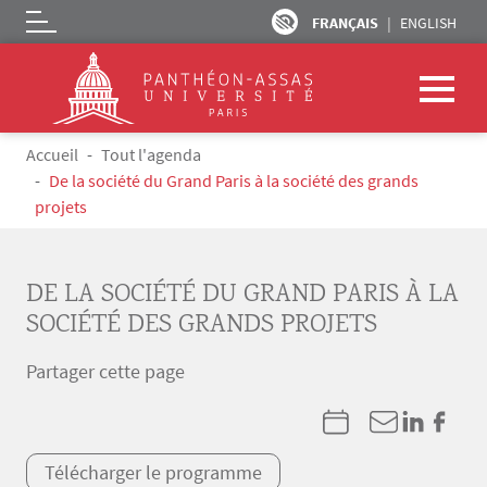
FRANÇAIS
ENGLISH
Logo
Aller au contenu principal
Fil d'Ariane
Accueil
Tout l'agenda
De la société du Grand Paris à la société des grands
projets
DE LA SOCIÉTÉ DU GRAND PARIS À LA
SOCIÉTÉ DES GRANDS PROJETS
Partager cette page
Télécharger le programme