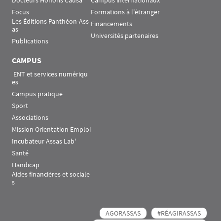
Docteurs Honoris Causa
Campus internationaux
Focus
Formations à l'étranger
Les Éditions Panthéon-Ass
Financements
as
Universités partenaires
Publications
CAMPUS
 ENT et services numériqu
es
Campus pratique
Sport
Associations
Mission Orientation Emploi
Incubateur Assas Lab'
Santé
Handicap
Aides financières et sociale
s
AGORASSAS
#RÉAGIRASSAS