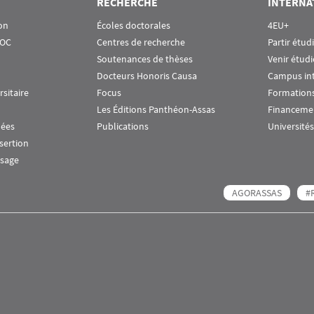
RECHERCHE
INTERNA
on
Écoles doctorales
4EU+
OOC
Centres de recherche
Partir étud
Soutenances de thèses
Venir étudi
Docteurs Honoris Causa
Campus in
rsitaire
Focus
Formations
Les Éditions Panthéon-Assas
Financeme
nées
Publications
Universités
nsertion
ssage
AGORASSAS
#