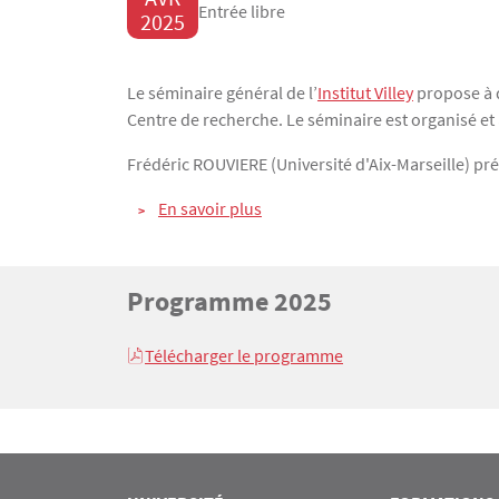
Entrée libre
2025
Texte
Le séminaire général de l’
Institut Villey
propose à d
Centre de recherche. Le séminaire est organisé e
Frédéric ROUVIERE (Université d'Aix-Marseille) p
En savoir plus
Titre
Programme 2025
Bloc(s) libre(s)
Texte
Télécharger le programme