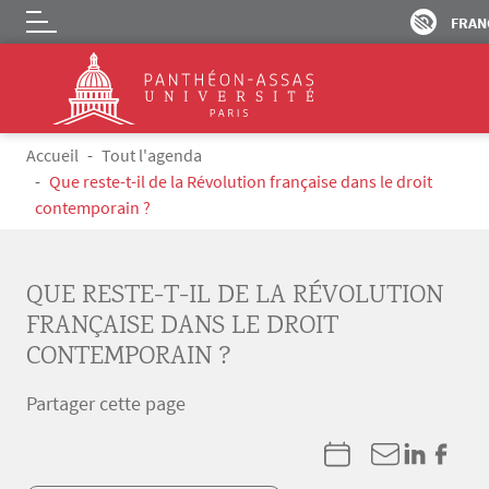
FRAN
Logo
Aller au contenu principal
Fil d'Ariane
Accueil
Tout l'agenda
Que reste-t-il de la Révolution française dans le droit
contemporain ?
QUE RESTE-T-IL DE LA RÉVOLUTION
FRANÇAISE DANS LE DROIT
CONTEMPORAIN ?
Partager cette page