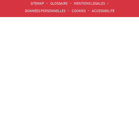
Pied de page Assas Principal
SITEMAP
GLOSSAIRE
MENTIONS LÉGALES
DONNÉES PERSONNELLES
COOKIES
ACCESSIBILITÉ