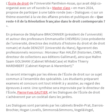
L’
École de droit
de l'Université Panthéon-Assas, qui avait déjà co-
Texte
organisé avec un vif succès la «
Master class
» en mars 2024,
propose de participer à une table ronde (ses « Dialogues ») sur un
thème essentiel à la vie des affaires privées et publiques de «
Que
reste-t-il de la Révolution française dans le droit contemporain ?
».
En présence de Stéphane BRACONNIER (président de l’université)
et autour des professeurs Emmanuelle CHEVREAU (vice-présidente
de l'université, directrice des instituts d’histoire du droit et de droit
romain) et Aude DENIZOT (Université du Mans), figureront des
professionnels reconnus : Monsieur Ran HALÉVI (historien, CNRS,
directeur de collections aux éditions Gallimard), ainsi que Maître
Saam GOLSHANI (Cabinet White&Case) et Maître Thierry
MAREMBERT (Cabinet Kiejman & Marembert)."
Ils seront interrogés par les élèves de l’École de droit sur ce sujet
commun à l’ensemble des spécialités. Les étudiants préparant
examens et concours ont tout intérêt à y assister, au regard des
épreuves à venir. Une synthèse sera improvisée par le directeur de
l’École,
Pierre-Yves GAUTIER
, et les Dialogues de l’École de droit
s’achèveront par un cocktail dans les jardins.
Les Dialogues sont parrainés par les cabinets Bredin-Prat, Darrois-
Brochier, Hogan Lovells, Simmons&Simmons, Vogel&Vogel,