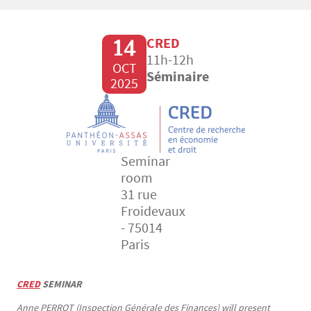
14
CRED
11h-12h
OCT
Séminaire
2025
Seminar
room
31 rue
Froidevaux
- 75014
Paris
CRED
SEMINAR
Texte
Anne PERROT (Inspection Générale des Finances) will present