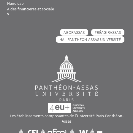
Handicap
Aides financières et sociale
s
AGORASSAS
#RÉAGIRASSAS
HAL PANTHÉON-ASSAS UNIVERSITÉ
Les établissements composantes de l’Université Paris-Panthéon-
Assas
Images
Visuel svg
Visuel svg
Visuel svg
Visuel svg