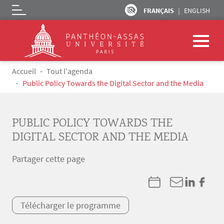
FRANÇAIS
ENGLISH
Logo
Aller au contenu principal
Fil d'Ariane
Accueil
Tout l'agenda
Public Policy Towards the Digital Sector and the Media
PUBLIC POLICY TOWARDS THE
DIGITAL SECTOR AND THE MEDIA
Partager cette page
Télécharger le programme