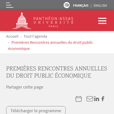
FRANÇAIS
ENGLISH
Logo
Aller au contenu principal
Fil d'Ariane
Accueil
Tout l'agenda
Premières Rencontres annuelles du droit public
économique
PREMIÈRES RENCONTRES ANNUELLES
DU DROIT PUBLIC ÉCONOMIQUE
Partager cette page
Télécharger le programme