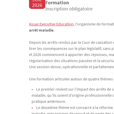
Formation
2026
Inscription obligatoire
Texte
Assas Executive Education
, l'organisme de formati
arrêt maladie
.
Depuis les arrêts rendus par la Cour de cassation
tirer les conséquences sur le plan législatif, sans
et 2026 commencent à apporter des réponses, mais 
régularisation des situations passées et la sécuri
Une session dense, opérationnelle et parfaitement 
Une formation articulée autour de quatre thèmes
Le premier revient sur l’impact des arrêts de 
maladie, qu’ils soient d’origine professionnelle
pratique antérieure.
Le deuxième thème est consacré à la réforme lé
maladie, mécanismes de report et de perte des c