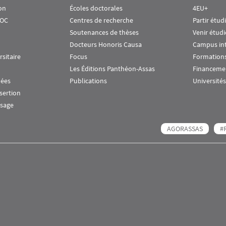
on
Écoles doctorales
4EU+
OOC
Centres de recherche
Partir étud
Soutenances de thèses
Venir étudi
Docteurs Honoris Causa
Campus in
rsitaire
Focus
Formations
Les Éditions Panthéon-Assas
Financeme
nées
Publications
Universités
nsertion
ssage
AGORASSAS
#