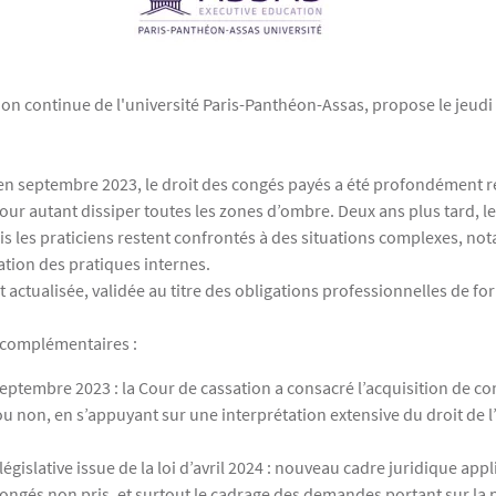
on continue de l'université Paris-Panthéon-Assas, propose le jeudi 
 en septembre 2023, le droit des congés payés a été profondément re
 pour autant dissiper toutes les zones d’ombre. Deux ans plus tard, 
les praticiens restent confrontés à des situations complexes, nota
sation des pratiques internes.
actualisée, validée au titre des obligations professionnelles de form
 complémentaires :
septembre 2023 : la Cour de cassation a consacré l’acquisition de co
 ou non, en s’appuyant sur une interprétation extensive du droit d
gislative issue de la loi d’avril 2024 : nouveau cadre juridique appl
ongés non pris, et surtout le cadrage des demandes portant sur la