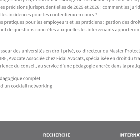
res précisions jurisprudentielles de 2025 et 2026 : comment les jurid
elles incidences pour les contentieux en cours ?
s pratiques pour les employeurs et les praticiens : gestion des droit
nt de questions concrètes auxquelles les intervenants apporteront 
sseur des universités en droit privé, co-directeur du Master Protec
RE, Avocate Associée chez Fidal Avocats, spécialisée en droit du trav
érience du conseil, au service d’une pédagogie ancrée dans la prati
pédagogique complet
 d’un cocktail networking
RECHERCHE
INTERNA