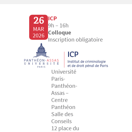
26
ICP
9h – 16h
MAR
Colloque
2026
Inscription obligatoire
Université
Paris-
Panthéon-
Assas –
Centre
Panthéon
Salle des
Conseils
12 place du