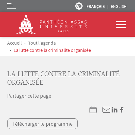
FRANÇAIS
ENGLISH
Logo
Aller au contenu principal
Fil d'Ariane
Accueil
Tout l'agenda
La lutte contre la criminalité organisée
LA LUTTE CONTRE LA CRIMINALITÉ
ORGANISÉE
Partager cette page
Télécharger le programme