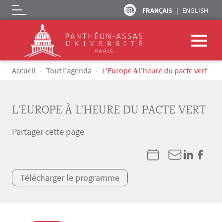
FRANÇAIS
ENGLISH
Logo
Aller au contenu principal
Fil d'Ariane
Accueil
Tout l'agenda
L'Europe à l'heure du pacte vert
L'EUROPE À L'HEURE DU PACTE VERT
Partager cette page
Télécharger le programme