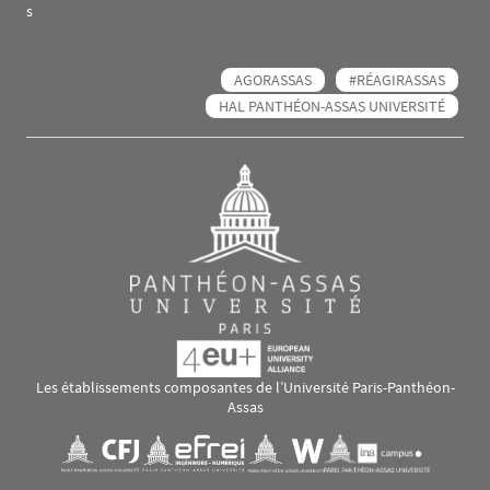
s
AGORASSAS
#RÉAGIRASSAS
HAL PANTHÉON-ASSAS UNIVERSITÉ
Les établissements composantes de l’Université Paris-Panthéon-
Assas
Images
Visuel svg
Visuel svg
Visuel svg
Visuel svg