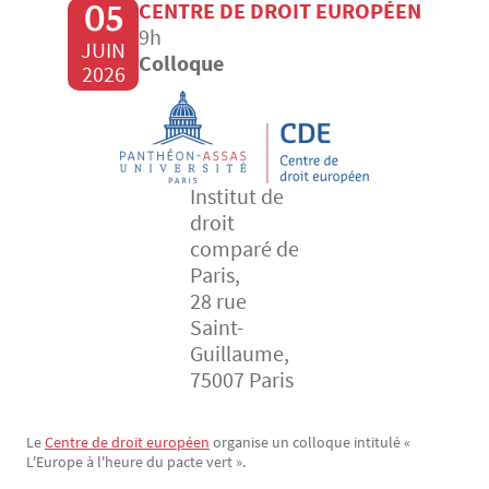
05
CENTRE DE DROIT EUROPÉEN
9h
JUIN
Colloque
2026
Institut de
droit
comparé de
Paris,
28 rue
Saint-
Guillaume,
75007 Paris
Le
Centre de droit européen
organise un colloque intitulé «
Texte
L'Europe à l'heure du pacte vert ».