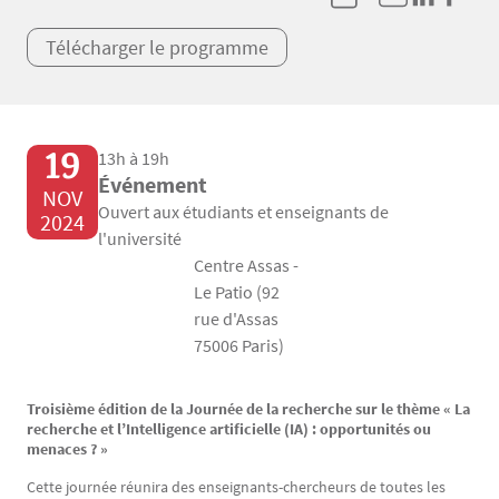
Télécharger le programme
19
13h à 19h
Événement
NOV
Ouvert aux étudiants et enseignants de
2024
l'université
Centre Assas -
Le Patio (92
rue d'Assas
75006 Paris)
Troisième édition de la Journée de la recherche sur le thème « La
Texte
recherche et l’Intelligence artificielle (IA) : opportunités ou
menaces ? »
Cette journée réunira des enseignants-chercheurs de toutes les