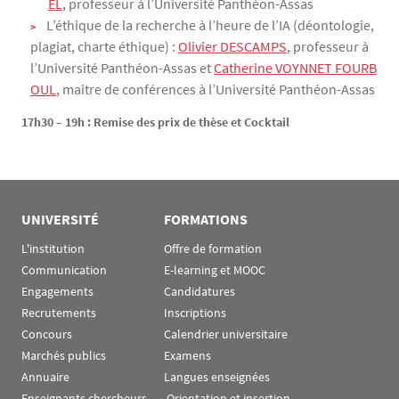
EL
, professeur à l’Université Panthéon-Assas
L’éthique de la recherche à l’heure de l’IA (déontologie,
plagiat, charte éthique) :
Olivier DESCAMPS
, professeur à
l’Université Panthéon-Assas et
Catherine VOYNNET FOURB
OUL
, maitre de conférences à l’Université Panthéon-Assas
17h30 – 19h : Remise des prix de thèse et Cocktail
UNIVERSITÉ
FORMATIONS
L'institution
Offre de formation
Communication
E-learning et MOOC
Engagements
Candidatures
Recrutements
Inscriptions
Concours
Calendrier universitaire
Marchés publics
Examens
Annuaire
Langues enseignées
Enseignants chercheurs
 Orientation et insertion