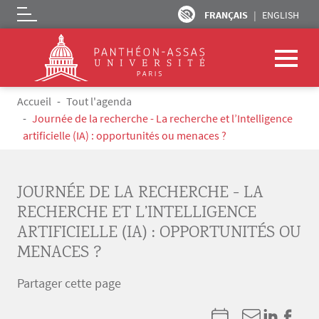
FRANÇAIS
ENGLISH
Logo
Aller au contenu principal
Fil d'Ariane
Accueil
Tout l'agenda
Journée de la recherche - La recherche et l’Intelligence
artificielle (IA) : opportunités ou menaces ?
JOURNÉE DE LA RECHERCHE - LA
RECHERCHE ET L’INTELLIGENCE
ARTIFICIELLE (IA) : OPPORTUNITÉS OU
MENACES ?
Partager cette page