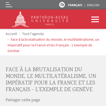
FRANÇAIS
ENGLISH
Logo
Aller au contenu principal
Fil d'Ariane
Accueil
Tout l'agenda
Face à la brutalisation du monde, le multilatéralisme, un
impératif pour la France et les Français - L’exemple de
Genève
FACE À LA BRUTALISATION DU
MONDE, LE MULTILATÉRALISME, UN
IMPÉRATIF POUR LA FRANCE ET LES
FRANÇAIS - L’EXEMPLE DE GENÈVE
Partager cette page