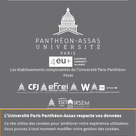
Les établissements composantes de l’Université Paris-Panthéon-
Assas
Images
Visuel svg
Visuel svg
Visuel svg
Visuel svg
Visuel svg
Visuel svg
L'Université Paris Panthéon-Assas respecte vos données
RS footer
Ce site utilise des cookies pour améliorer votre expérience utilisateur.
Vous pouvez à tout moment modifier votre gestion des cookies.
Pied de page Assas Principal