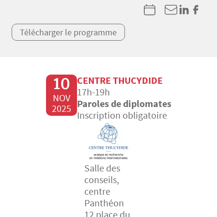
Télécharger le programme
10
CENTRE THUCYDIDE
17h-19h
NOV
Paroles de diplomates
2025
Inscription obligatoire
Salle des
conseils,
centre
Panthéon
12 place du