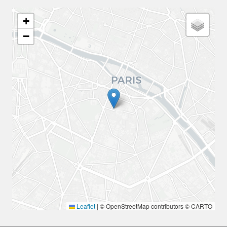
Géolocalisation
+
−
Leaflet
|
© OpenStreetMap contributors © CARTO