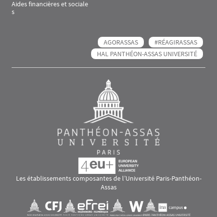
Aides financières et sociale
s
AGORASSAS
#RÉAGIRASSAS
HAL PANTHÉON-ASSAS UNIVERSITÉ
Les établissements composantes de l’Université Paris-Panthéon-
Assas
Images
Visuel svg
Visuel svg
Visuel svg
Visuel svg