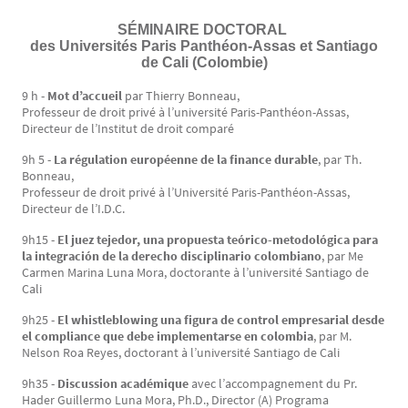
SÉMINAIRE DOCTORAL
Texte
des Universités Paris Panthéon-Assas et Santiago
de Cali (Colombie)
9 h -
Mot d’accueil
par Thierry Bonneau,
Professeur de droit privé à l’université Paris-Panthéon-Assas,
Directeur de l’Institut de droit comparé
9h 5 -
La régulation européenne de la finance durable
, par Th.
Bonneau,
Professeur de droit privé à l’Université Paris-Panthéon-Assas,
Directeur de l’I.D.C.
9h15 -
El juez tejedor, una propuesta teórico-metodológica para
la integración de la derecho disciplinario colombiano
, par Me
Carmen Marina Luna Mora, doctorante à l’université Santiago de
Cali
9h25 -
El whistleblowing una figura de control empresarial desde
el compliance que debe implementarse en colombia
, par M.
Nelson Roa Reyes, doctorant à l’université Santiago de Cali
9h35 -
Discussion académique
avec l’accompagnement du Pr.
Hader Guillermo Luna Mora, Ph.D., Director (A) Programa