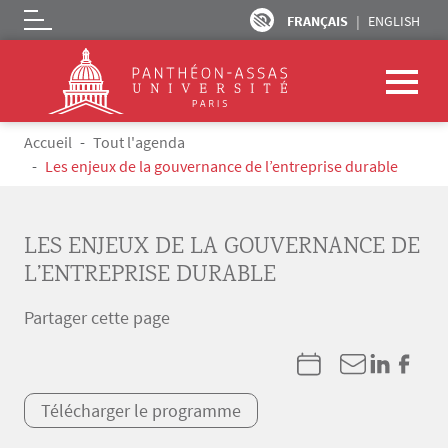
FRANÇAIS
ENGLISH
Logo
Aller au contenu principal
Fil d'Ariane
Accueil
Tout l'agenda
Les enjeux de la gouvernance de l’entreprise durable
LES ENJEUX DE LA GOUVERNANCE DE
L’ENTREPRISE DURABLE
Partager cette page
Télécharger le programme