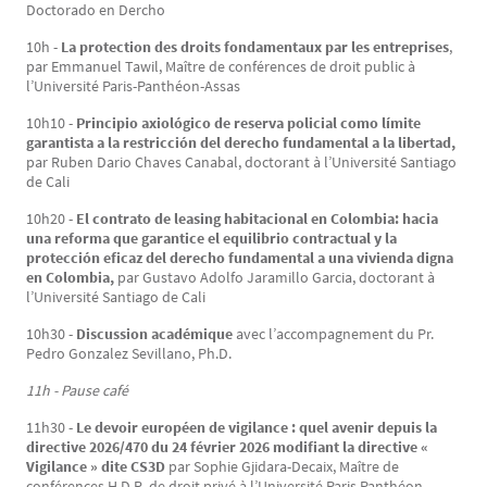
Doctorado en Dercho
10h -
La protection des droits fondamentaux par les entreprises
,
par Emmanuel Tawil, Maître de conférences de droit public à
l’Université Paris-Panthéon-Assas
10h10 -
Principio axiológico de reserva policial como límite
garantista a la restricción del derecho fundamental a la libertad,
par Ruben Dario Chaves Canabal, doctorant à l’Université Santiago
de Cali
10h20 -
El contrato de leasing habitacional en Colombia: hacia
una reforma que garantice el equilibrio contractual y la
protección eficaz del derecho fundamental a una vivienda digna
en Colombia,
par Gustavo Adolfo Jaramillo Garcia, doctorant à
l’Université Santiago de Cali
10h30 -
Discussion académique
avec l’accompagnement du Pr.
Pedro Gonzalez Sevillano, Ph.D.
11h - Pause café
11h30 -
Le devoir européen de vigilance : quel avenir depuis la
directive 2026/470 du 24 février 2026 modifiant la directive «
Vigilance » dite CS3D
par Sophie Gjidara-Decaix, Maître de
conférences H.D.R. de droit privé à l’Université Paris Panthéon-