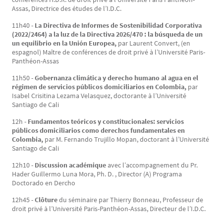
Assas, Directrice des études de l’I.D.C.
11h40 -
La Directiva de Informes de Sostenibilidad Corporativa
(2022/2464) a la luz de la Directiva 2026/470 : la búsqueda de un
un equilibrio en la Unión Europea,
par Laurent Convert, (en
espagnol) Maître de conférences de droit privé à l’Université Paris-
Panthéon-Assas
11h50 -
Gobernanza climática y derecho humano al agua en el
régimen de servicios públicos domiciliarios en Colombia,
par
Isabel Crisitina Lezama Velasquez, doctorante à l’Université
Santiago de Cali
12h -
Fundamentos teóricos y constitucionales: servicios
públicos domiciliarios como derechos fundamentales en
Colombia,
par M. Fernando Trujillo Mopan, doctorant à l’Université
Santiago de Cali
12h10 -
Discussion académique
avec l’accompagnement du Pr.
Hader Guillermo Luna Mora, Ph. D. , Director (A) Programa
Doctorado en Dercho
12h45 -
Clôture
du séminaire par Thierry Bonneau, Professeur de
droit privé à l’Université Paris-Panthéon-Assas, Directeur de l’I.D.C.