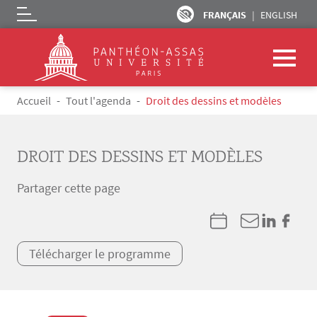
FRANÇAIS
ENGLISH
Logo
Aller au contenu principal
Fil d'Ariane
Accueil
Tout l'agenda
Droit des dessins et modèles
DROIT DES DESSINS ET MODÈLES
Partager cette page
Télécharger le programme