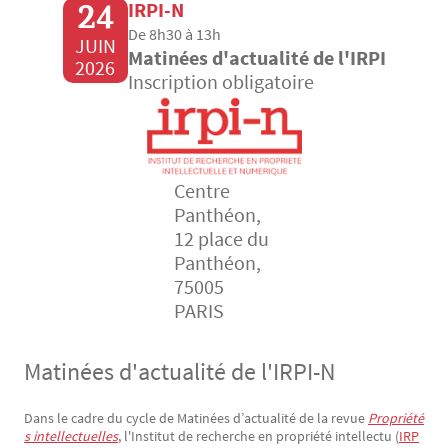
24
IRPI-N
De 8h30 à 13h
JUIN
Matinées d'actualité de l'IRPI
2026
Inscription obligatoire
Centre
Panthéon,
12 place du
Panthéon,
75005
PARIS
Matinées d'actualité de l'IRPI-N
Dans le cadre du cycle de Matinées d’actualité de la revue
Propriété
Texte
s intellectuelles
, l'Institut de recherche en propriété intellectu (
IRP