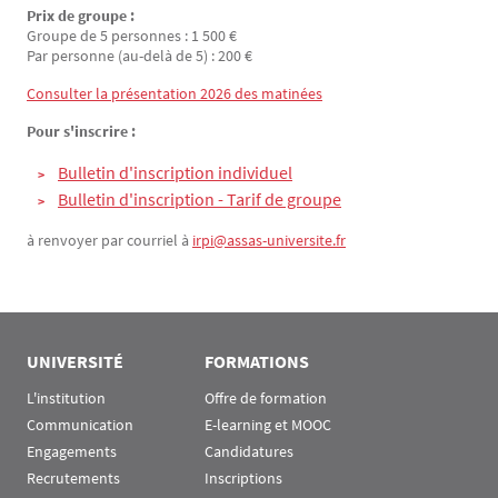
Prix de groupe :
Groupe de 5 personnes : 1 500 €
Par personne (au-delà de 5) : 200 €
Consulter la présentation 2026 des matinées
Pour s'inscrire :
Bulletin d'inscription individuel
Bulletin d'inscription - Tarif de groupe
à renvoyer par courriel à
irpi@assas-universite.fr
UNIVERSITÉ
FORMATIONS
L'institution
Offre de formation
Communication
E-learning et MOOC
Engagements
Candidatures
Recrutements
Inscriptions