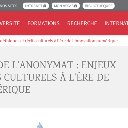
NOS SITES
INTRANET
MON ASSAS
BIBLIOTHÈQUES
Assas
VERSITÉ
FORMATIONS
RECHERCHE
INTERNA
x éthiques et récits culturels à l'ère de l'innovation numérique
DE L'ANONYMAT : ENJEUX
 CULTURELS À L'ÈRE DE
ÉRIQUE