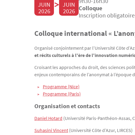
9h30-16h30
>
JUIN
JUIN
Colloque
2026
2026
Inscription obligatoire
Colloque international « L’anony
Texte
Organisé conjointement par l’Université Côte d’Azu
et récits culturels à l'ère de l'innovation numér
Croisant les approches du droit, des sciences polit
enjeux contemporains de l’anonymat à l’époque du 
Programme (Nice)
Programme (Paris)
Organisation et contacts
Daniel Hotard
(Université Paris-Panthéon-Assas, 
Suhasini Vincent
(Université Côte d’Azur, LIRCES)