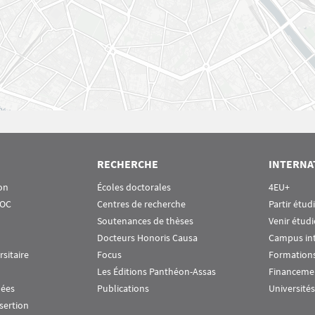
RECHERCHE
INTERNA
on
Écoles doctorales
4EU+
OOC
Centres de recherche
Partir étud
Soutenances de thèses
Venir étudi
Docteurs Honoris Causa
Campus in
rsitaire
Focus
Formations
Les Éditions Panthéon-Assas
Financeme
nées
Publications
Universités
nsertion