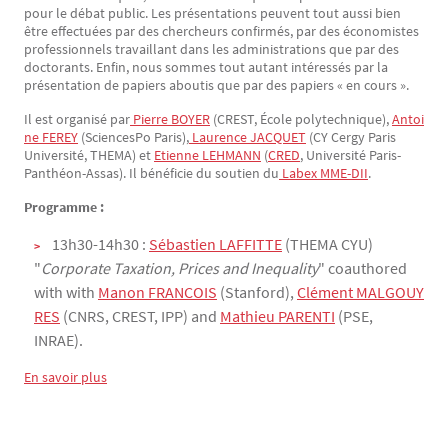
pour le débat public. Les présentations peuvent tout aussi bien
être effectuées par des chercheurs confirmés, par des économistes
professionnels travaillant dans les administrations que par des
doctorants. Enfin, nous sommes tout autant intéressés par la
présentation de papiers aboutis que par des papiers « en cours ».
Il est organisé par
Pierre BOYER
(CREST, École polytechnique),
Antoi
ne FEREY
(SciencesPo Paris),
Laurence JACQUET
(CY Cergy Paris
Université, THEMA) et
Etienne LEHMANN
(
CRED
, Université Paris-
Panthéon-Assas). Il bénéficie du soutien du
Labex MME-DII
.
Programme :
13h30-14h30 :
Sébastien LAFFITTE
(THEMA CYU)
"
Corporate Taxation, Prices and Inequality
" coauthored
with with
Manon FRANCOIS
(Stanford),
Clément MALGOUY
RES
(CNRS, CREST, IPP) and
Mathieu PARENTI
(PSE,
INRAE).
En savoir plus