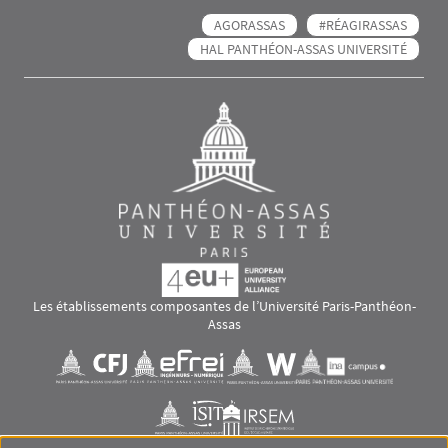
AGORASSAS
#RÉAGIRASSAS
HAL PANTHÉON-ASSAS UNIVERSITÉ
Les établissements composantes de l’Université Paris-Panthéon-
Assas
Images
Visuel svg
Visuel svg
Visuel svg
Visuel svg
Visuel svg
Visuel svg