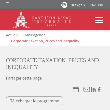
FRANÇAIS
ENGLISH
Logo
Aller au contenu principal
Fil d'Ariane
Accueil
Tout l'agenda
Corporate Taxation, Prices and Inequality
CORPORATE TAXATION, PRICES AND
INEQUALITY
Partager cette page
Télécharger le programme