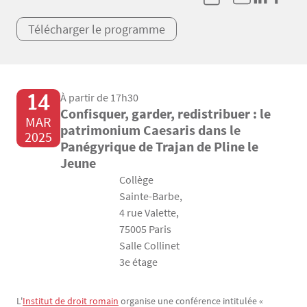
Télécharger le programme
14
À partir de 17h30
Confisquer, garder, redistribuer : le
MAR
patrimonium Caesaris dans le
2025
Panégyrique de Trajan de Pline le
Jeune
Collège
Sainte-Barbe,
4 rue Valette,
75005 Paris
Salle Collinet
3e étage
L'
Institut de droit r
omain
organise une conférence intitulée «
Texte