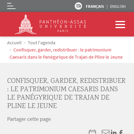
FRANÇAIS
ENGLISH
Logo
Aller au contenu principal
Fil d'Ariane
Accueil
Tout l'agenda
Confisquer, garder, redistribuer : le patrimonium
Caesaris dans le Panégyrique de Trajan de Pline le Jeune
CONFISQUER, GARDER, REDISTRIBUER
: LE PATRIMONIUM CAESARIS DANS
LE PANÉGYRIQUE DE TRAJAN DE
PLINE LE JEUNE
Partager cette page