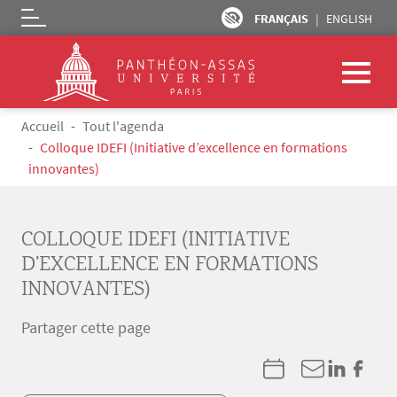
FRANÇAIS
ENGLISH
Logo
Aller au contenu principal
Fil d'Ariane
Accueil
Tout l'agenda
Colloque IDEFI (Initiative d’excellence en formations
innovantes)
COLLOQUE IDEFI (INITIATIVE
D’EXCELLENCE EN FORMATIONS
INNOVANTES)
Partager cette page