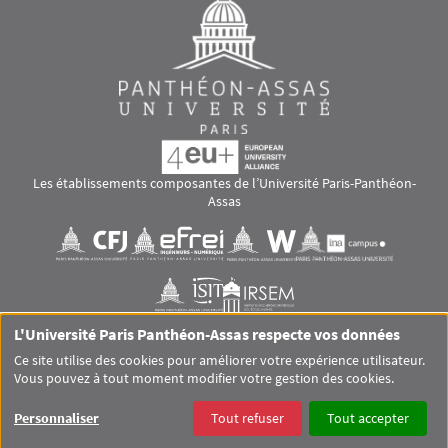
Les établissements composantes de l’Université Paris-Panthéon-
Assas
Images
Visuel svg
Visuel svg
Visuel svg
Visuel svg
Visuel svg
Visuel svg
L'Université Paris Panthéon-Assas respecte vos données
RS footer
Ce site utilise des cookies pour améliorer votre expérience utilisateur.
Vous pouvez à tout moment modifier votre gestion des cookies.
Pied de page Assas Principal
SITEMAP
GLOSSAIRE
MENTIONS LÉGALES
Personnaliser
Tout refuser
Tout accepter
DONNÉES PERSONNELLES
COOKIES
ACCESSIBILITÉ