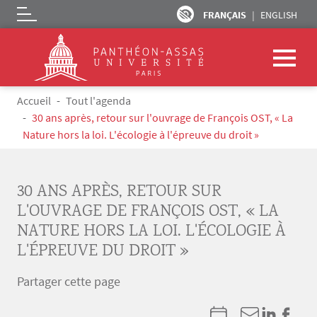
FRANÇAIS
ENGLISH
Logo
Aller au contenu principal
Fil d'Ariane
Accueil
Tout l'agenda
30 ans après, retour sur l'ouvrage de François OST, « La
Nature hors la loi. L'écologie à l'épreuve du droit »
30 ANS APRÈS, RETOUR SUR
L'OUVRAGE DE FRANÇOIS OST, « LA
NATURE HORS LA LOI. L'ÉCOLOGIE À
L'ÉPREUVE DU DROIT »
Partager cette page