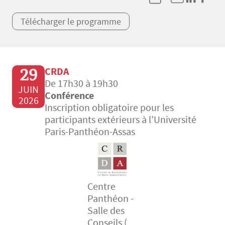
Télécharger le programme
29
CRDA
De 17h30 à 19h30
JUIN
Conférence
2026
Inscription obligatoire pour les
participants extérieurs à l’Université
Paris-Panthéon-Assas
Centre
Panthéon -
Salle des
Conseils (