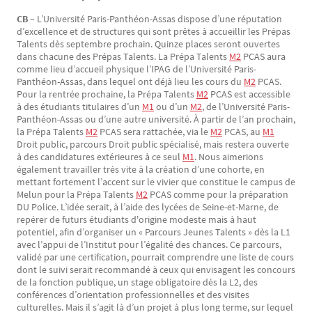
CB –
L’Université Paris-Panthéon-Assas dispose d’une réputation
d’excellence et de structures qui sont prêtes à accueillir les Prépas
Talents dès septembre prochain. Quinze places seront ouvertes
dans chacune des Prépas Talents. La Prépa Talents
M2
PCAS aura
comme lieu d’accueil physique l’IPAG de l’Université Paris-
Panthéon-Assas, dans lequel ont déjà lieu les cours du
M2
PCAS.
Pour la rentrée prochaine, la Prépa Talents
M2
PCAS est accessible
à des étudiants titulaires d’un
M1
ou d’un
M2
, de l’Université Paris-
Panthéon-Assas ou d’une autre université. À partir de l’an prochain,
la Prépa Talents
M2
PCAS sera rattachée, via le
M2
PCAS, au
M1
Droit public, parcours Droit public spécialisé, mais restera ouverte
à des candidatures extérieures à ce seul
M1
. Nous aimerions
également travailler très vite à la création d’une cohorte, en
mettant fortement l’accent sur le vivier que constitue le campus de
Melun pour la Prépa Talents
M2
PCAS comme pour la préparation
DU Police. L’idée serait, à l’aide des lycées de Seine-et-Marne, de
repérer de futurs étudiants d'origine modeste mais à haut
potentiel, afin d’organiser un « Parcours Jeunes Talents » dès la L1
avec l’appui de l’Institut pour l’égalité des chances. Ce parcours,
validé par une certification, pourrait comprendre une liste de cours
dont le suivi serait recommandé à ceux qui envisagent les concours
de la fonction publique, un stage obligatoire dès la L2, des
conférences d’orientation professionnelles et des visites
culturelles. Mais il s’agit là d’un projet à plus long terme, sur lequel