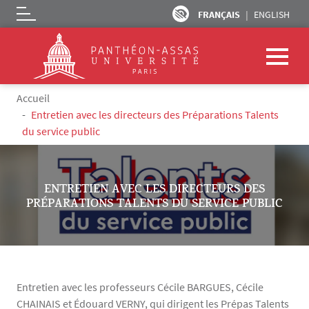
FRANÇAIS
ENGLISH
Logo
Aller au contenu principal
Fil d'Ariane
Accueil
Entretien avec les directeurs des Préparations Talents
du service public
ENTRETIEN AVEC LES DIRECTEURS DES
PRÉPARATIONS TALENTS DU SERVICE PUBLIC
Entretien avec les professeurs Cécile BARGUES, Cécile
CHAINAIS et Édouard VERNY, qui dirigent les Prépas Talents