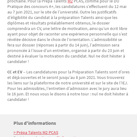
prochaine. Pour la Prépa Talents
M2
PCAS, comme pour le DU
Pratique des concours A+, les candidatures s’effectuent du 12 mai
au 7 juin 2021, sur le site de l’université. Outre les justificatifs
d’éligibilité du candidat à la préparation Talents ainsi que les
diplômes et résultats préalablement obtenus, le dossier
comprendra un CV, une lettre de motivation, ainsi qu’un écrit libre
ayant pour objet de raconter une expérience personnelle qui s’est
révélée décisive dans le choix de l’orientation. L’admissibilité se
fera sur dossier (réponses à partir du 14 juin), l’admission sera
prononcée à l’issue d’un entretien, organisé à partir du 23 juin et
destiné à évaluer la motivation du candidat. Nul ne doit hésiter à
candidater !
CC et EV –
Les candidatures pour la Préparation Talents sont d’ores
et déjà ouvertes et le seront jusqu’au 8 juin 2021. Vous trouverez
les liens sur la plateforme de notre université et sur le site de l’IEJ.
Pour les admissibles, l’entretien d’admission avec le jury aura lieu
le 16 juin. Et nous vous le disons à notre tour : nul ne doit hésiter à
candidater !
Titre
Plus d'informations
Bloc(s) libre(s)
> Prépa Talents M2 PCAS
Texte