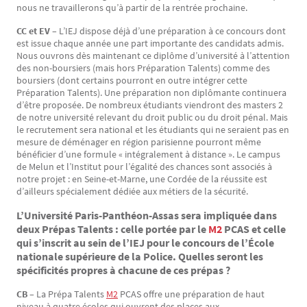
nous ne travaillerons qu’à partir de la rentrée prochaine.
CC et EV –
L’IEJ dispose déjà d’une préparation à ce concours dont
est issue chaque année une part importante des candidats admis.
Nous ouvrons dès maintenant ce diplôme d’université à l’attention
des non-boursiers (mais hors Préparation Talents) comme des
boursiers (dont certains pourront en outre intégrer cette
Préparation Talents). Une préparation non diplômante continuera
d’être proposée. De nombreux étudiants viendront des masters 2
de notre université relevant du droit public ou du droit pénal. Mais
le recrutement sera national et les étudiants qui ne seraient pas en
mesure de déménager en région parisienne pourront même
bénéficier d’une formule « intégralement à distance ». Le campus
de Melun et l’Institut pour l’égalité des chances sont associés à
notre projet : en Seine-et-Marne, une Cordée de la réussite est
d’ailleurs spécialement dédiée aux métiers de la sécurité.
L’Université Paris-Panthéon-Assas sera impliquée dans
deux Prépas Talents : celle portée par le
M2
PCAS et celle
qui s’inscrit au sein de l’IEJ pour le concours de l’École
nationale supérieure de la Police. Quelles seront les
spécificités propres à chacune de ces prépas ?
CB –
La Prépa Talents
M2
PCAS offre une préparation de haut
niveau à quatre écoles qui ouvrent des places aux