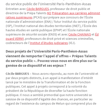
du service public de l'Université Paris-Panthéon-Assas
Entretien avec
Cécile BARGUES
, professeur de droit public et
Texte
directrice de la Prépa Talents
M2
Préparation aux carrières administ
ratives supérieures
(PCAS) qui prépare aux concours de l’École
nationale d’administration (ENA) / futur Institut du service public
(ISP), l’Institut national des études territoriales (INET), l’École des
hautes études en santé publique (EPHP) et l’École nationale
supérieure de sécurité sociale (EN3S) et avec
Cécile CHAINAIS
et
Éd
ouard VERNY
, professeurs de droit privé et sciences criminelles,
codirecteurs de l’
Institut d’études judiciaires
(IEJ).
Deux projets de l’Université Paris-Panthéon-Assas
viennent de remporter l’appel d’offres « Prépas Talents
du service public ». Pouvez-vous nous en dire plus sur la
genèse de ce dispositif et ses enjeux ?
Cécile BARGUES –
Nous avons répondu, au nom de l’université et
par deux projets distincts, à un appel à manifestation d’intérêt
lancé par le ministère de la Transformation et de la Fonction
publiques. Cet appel à projets correspond à la volonté du
président de la République de diversifier la haute fonction
publique. Il nous a semblé primordial que notre université se
saisisse de ce dispositif d’égalité des chances, en particulier au
regard de l’existence du campus de Melun qui comprend plus de