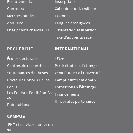
Recrutements
Inscriptions
Concours
Calendrier universitaire
Marchés publics
Examens
Annuaire
Langues enseignées
Enseignants chercheurs
 Orientation et insertion
Taxe d'apprentissage
RECHERCHE
INTERNATIONAL
Écoles doctorales
4EU+
Centres de recherche
Partir étudier à l'étranger
Soutenances de thèses
Venir étudier à l'université
Docteurs Honoris Causa
Campus internationaux
Focus
Formations à l'étranger
Les Éditions Panthéon-Ass
Financements
as
Universités partenaires
Publications
CAMPUS
 ENT et services numériqu
es