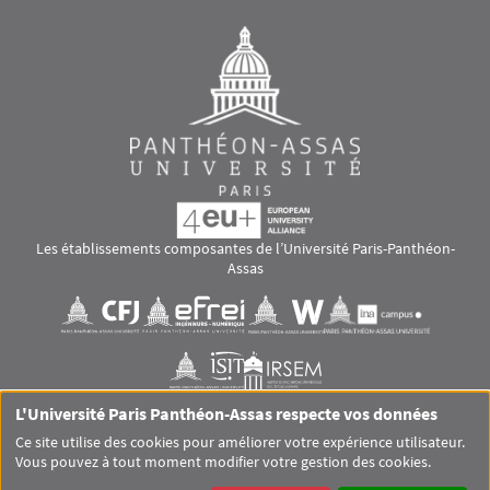
Les établissements composantes de l’Université Paris-Panthéon-
Assas
Images
Visuel svg
Visuel svg
Visuel svg
Visuel svg
Visuel svg
Visuel svg
L'Université Paris Panthéon-Assas respecte vos données
RS footer
Ce site utilise des cookies pour améliorer votre expérience utilisateur.
Vous pouvez à tout moment modifier votre gestion des cookies.
Pied de page Assas Principal