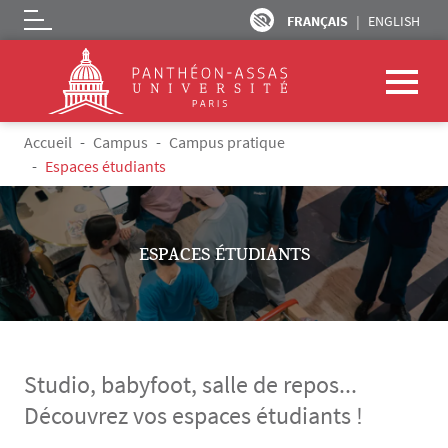
FRANÇAIS
ENGLISH
Logo
Aller au contenu principal
Fil d'Ariane
Accueil
Campus
Campus pratique
Espaces étudiants
ESPACES ÉTUDIANTS
Studio, babyfoot, salle de repos...
Découvrez vos espaces étudiants !