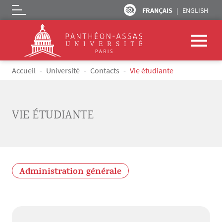
FRANÇAIS
ENGLISH
Logo
Aller au contenu principal
Fil d'Ariane
Accueil
Université
Contacts
Vie étudiante
VIE ÉTUDIANTE
Administration générale