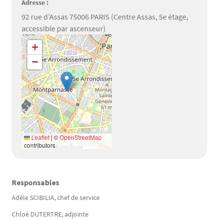
Adresse :
92 rue d’Assas 75006 PARIS (Centre Assas, 5e étage,
accessible par ascenseur)
Géolocalisation
+
−
Leaflet
|
©
OpenStreetMap
contributors
Responsables
Texte
Adèle SCIBILIA, chef de service
Chloé DUTERTRE, adjointe