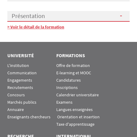
Présentation
> Voir le détail de la formation
Présentation
UNIVERSITÉ
FORMATIONS
L'institution
Offre de formation
Communication
E-learning et MOOC
Engagements
Candidatures
Recrutements
Inscriptions
Concours
Calendrier universitaire
Marchés publics
Examens
Annuaire
Langues enseignées
Enseignants chercheurs
 Orientation et insertion
Taxe d'apprentissage
RECHERCHE
INTERNATIONAL