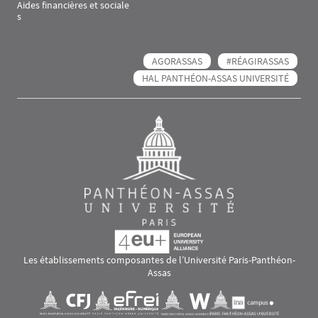
Aides financières et sociale
s
AGORASSAS
#RÉAGIRASSAS
HAL PANTHÉON-ASSAS UNIVERSITÉ
Les établissements composantes de l’Université Paris-Panthéon-
Assas
Images
Visuel svg
Visuel svg
Visuel svg
Visuel svg