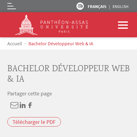
FRANÇAIS
ENGLISH
Logo
Aller au contenu principal
Fil d'Ariane
Accueil
Bachelor Développeur Web & IA
BACHELOR DÉVELOPPEUR WEB
& IA
Partager cette page
Télécharger le PDF