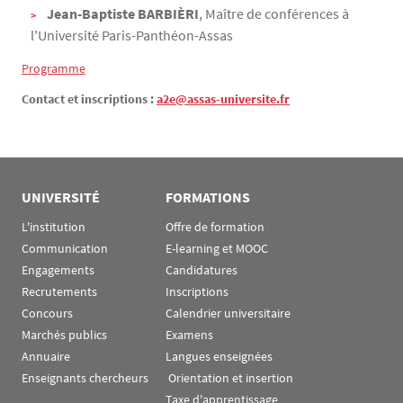
Jean-Baptiste BARBIÈRI
, Maître de conférences à
l'Université Paris-Panthéon-Assas
Programme
Contact et inscriptions :
a2e@assas-universite.fr
UNIVERSITÉ
FORMATIONS
L'institution
Offre de formation
Communication
E-learning et MOOC
Engagements
Candidatures
Recrutements
Inscriptions
Concours
Calendrier universitaire
Marchés publics
Examens
Annuaire
Langues enseignées
Enseignants chercheurs
 Orientation et insertion
Taxe d'apprentissage