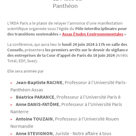
Panthéon
L’IRDA Paris a le plaisir de relayer l’annonce d’une manifestation
Texte
scientifique organisée sous l'égide du
Pôle interdisciplinaire pour
des transitions soutenables «
Assas Études Environnementales
»
La conférence, qui aura lieu le
lundi 24 juin 2024 à 17h en salle des
Conseils
, présentera
les
premiers arrêts sur le devoir de vigilance
des entreprises de la Cour d'appel de Paris du 18 juin 2024
(Arrêts
Total, EDF, Suez).
Elle sera animée par
Jean-Baptiste RACINE
, Professeur à l’Université Paris-
Panthéon-Assas
Béatrice PARANCE
, Professeur à l'Université Paris 8
Anne DANIS-FATÔME
, Professeur à l'Université Paris
Nanterre
Antoine TOUZAIN
, Professeur à l'Université Rouen
Normandie
Anne STEVIGNON
, Juriste - Notre affaire à tous