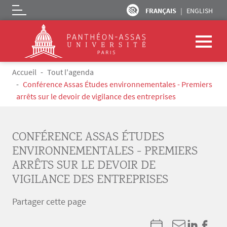
FRANÇAIS
ENGLISH
Logo
Aller au contenu principal
Fil d'Ariane
Accueil
Tout l'agenda
Conférence Assas Études environnementales - Premiers
arrêts sur le devoir de vigilance des entreprises
CONFÉRENCE ASSAS ÉTUDES
ENVIRONNEMENTALES - PREMIERS
ARRÊTS SUR LE DEVOIR DE
VIGILANCE DES ENTREPRISES
Partager cette page