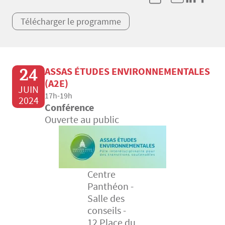
Télécharger le programme
24
ASSAS ÉTUDES ENVIRONNEMENTALES
(A2E)
JUIN
17h-19h
2024
Conférence
Ouverte au public
Centre
Panthéon -
Salle des
conseils -
12 Place du