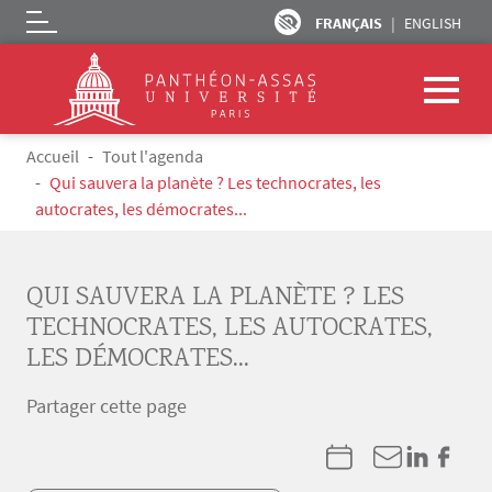
FRANÇAIS
ENGLISH
Logo
Aller au contenu principal
Fil d'Ariane
Accueil
Tout l'agenda
Qui sauvera la planète ? Les technocrates, les
autocrates, les démocrates...
QUI SAUVERA LA PLANÈTE ? LES
TECHNOCRATES, LES AUTOCRATES,
LES DÉMOCRATES...
Partager cette page