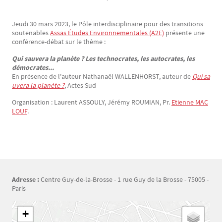
Jeudi 30 mars 2023, le Pôle interdisciplinaire pour des transitions
Texte
soutenables
Assas Études Environnementales (A2E)
présente une
conférence-débat sur le thème :
Qui sauvera la planète ? Les technocrates, les autocrates, les
démocrates...
En présence de l'auteur Nathanaël WALLENHORST, auteur de
Qui sa
uvera la planète ?
, Actes Sud
Organisation : Laurent ASSOULY, Jérémy ROUMIAN, Pr.
Etienne MAC
LOUF
.
Adresse :
Centre Guy-de-la-Brosse - 1 rue Guy de la Brosse - 75005 -
Paris
Géolocalisation
+