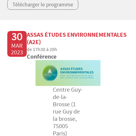
Télécharger le programme
30
ASSAS ÉTUDES ENVIRONNEMENTALES
(A2E)
MAR
de 17h30 à 20h
2023
Conférence
Centre Guy-
de-la-
Brosse (1
rue Guy de
la brosse,
75005
Paris)