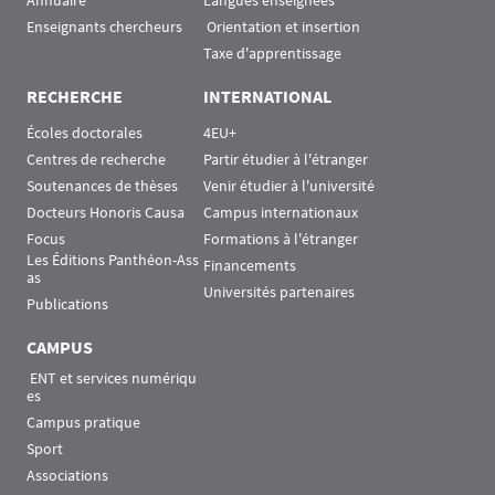
Annuaire
Langues enseignées
Enseignants chercheurs
 Orientation et insertion
Taxe d'apprentissage
RECHERCHE
INTERNATIONAL
Écoles doctorales
4EU+
Centres de recherche
Partir étudier à l'étranger
Soutenances de thèses
Venir étudier à l'université
Docteurs Honoris Causa
Campus internationaux
Focus
Formations à l'étranger
Les Éditions Panthéon-Ass
Financements
as
Universités partenaires
Publications
CAMPUS
 ENT et services numériqu
es
Campus pratique
Sport
Associations