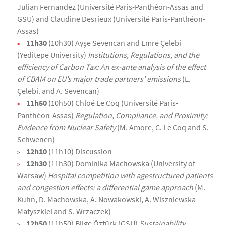
Julian Fernandez (Université Paris-Panthéon-Assas and
GSU) and Claudine Desrieux (Université Paris-Panthéon-
Assas)
11h30
(10h30) Ayşe Sevencan and Emre Çelebi
(Yeditepe University)
Institutions, Regulations, and the
efficiency of Carbon Tax: An ex-ante analysis of the effect
of CBAM on EU’s major trade partners’ emissions
(E.
Çelebi. and A. Sevencan)
11h50
(10h50) Chloé Le Coq (Université Paris-
Panthéon-Assas)
Regulation, Compliance, and Proximity:
Evidence from Nuclear Safety
(M. Amore, C. Le Coq and S.
Schwenen)
12h10
(11h10) Discussion
12h30
(11h30) Dominika Machowska (University of
Warsaw)
Hospital competition with agestructured patients
and congestion effects: a differential game approach
(M.
Kuhn, D. Machowska, A. Nowakowski, A. Wiszniewska-
Matyszkiel and S. Wrzaczek)
12h50
(11h50) Bilge Öztürk (GSU)
Sustainability