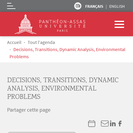
FRANÇAIS
ENGLISH
Logo
Aller au contenu principal
Fil d'Ariane
Accueil
Tout l'agenda
Decisions, Transitions, Dynamic Analysis, Environmental
Problems
DECISIONS, TRANSITIONS, DYNAMIC
ANALYSIS, ENVIRONMENTAL
PROBLEMS
Partager cette page