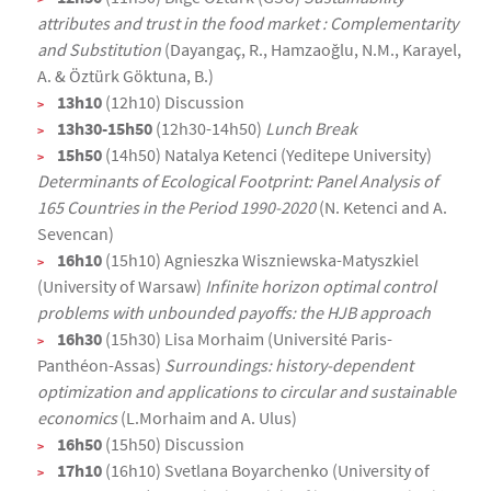
attributes and trust in the food market : Complementarity
and Substitution
(Dayangaç, R., Hamzaoğlu, N.M., Karayel,
A. & Öztürk Göktuna, B.)
13h10
(12h10) Discussion
13h30-15h50
(12h30-14h50)
Lunch Break
15h50
(14h50) Natalya Ketenci (Yeditepe University)
Determinants of Ecological Footprint: Panel Analysis of
165 Countries in the Period 1990-2020
(N. Ketenci and A.
Sevencan)
16h10
(15h10) Agnieszka Wiszniewska-Matyszkiel
(University of Warsaw)
Infinite horizon optimal control
problems with unbounded payoffs: the HJB approach
16h30
(15h30) Lisa Morhaim (Université Paris-
Panthéon-Assas)
Surroundings: history-dependent
optimization and applications to circular and sustainable
economics
(L.Morhaim and A. Ulus)
16h50
(15h50) Discussion
17h10
(16h10) Svetlana Boyarchenko (University of