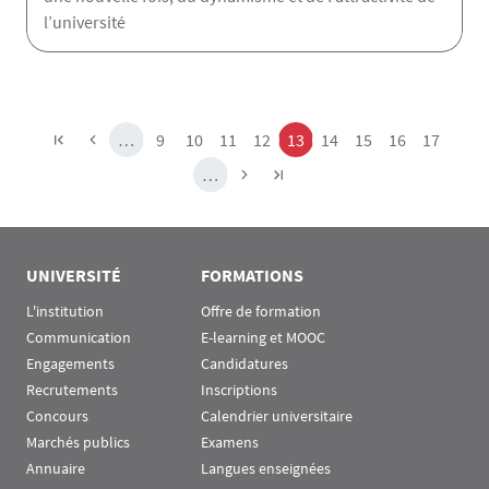
l’université
Pagination
Page
Page
Page
Page
Page
Page
Page
Page
Page
…
9
10
11
12
13
14
15
16
17
…
UNIVERSITÉ
FORMATIONS
L'institution
Offre de formation
Communication
E-learning et MOOC
Engagements
Candidatures
Recrutements
Inscriptions
Concours
Calendrier universitaire
Marchés publics
Examens
Annuaire
Langues enseignées