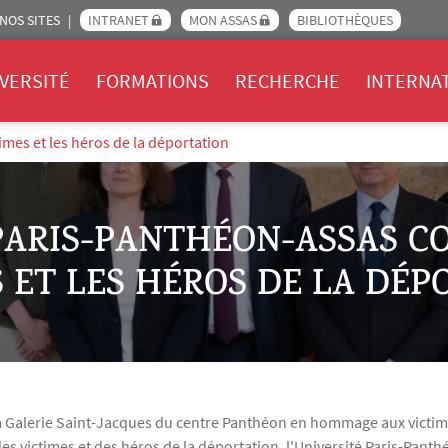
NOS SITES
INTRANET
MON ASSAS
BIBLIOTHÈQUES
Assas
VERSITÉ
FORMATIONS
RECHERCHE
INTERNA
mes et les héros de la déportation
 PARIS-PANTHÉON-ASSAS 
 ET LES HÉROS DE LA DÉ
Galerie Saint-Jacques du centre Panthéon en hommage aux victimes 
es victimes et des héros de la déportation, l'Université Paris-Panth