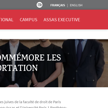
FRANÇAIS
ENGLISH
TIONAL
CAMPUS
ASSAS EXECUTIVE
COMMÉMORE LES
PORTATION
juives de la faculté de droit de Paris
éon-Assas et l'Université Paris 1 Panthéon-