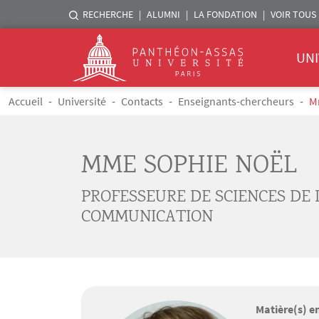
Menu liste sites Assas
RECHERCHE
ALUMNI
LA FONDATION
VOIR TOUS 
Menu 
Logo
UNI
Aller au contenu principal
Fil d'Ariane
Accueil
Université
Contacts
Enseignants-chercheurs
M
MME SOPHIE NOËL
PROFESSEURE DE SCIENCES DE 
COMMUNICATION
Matière(s) e