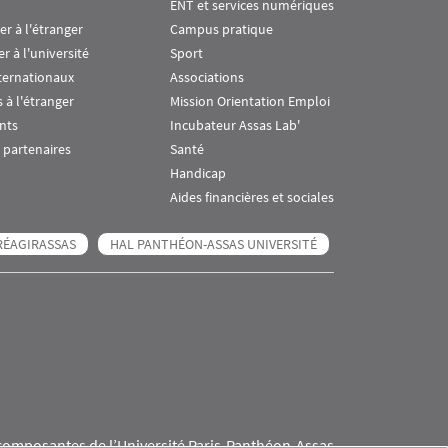
ENT et services numériques
ier à l'étranger
Campus pratique
er à l'université
Sport
ternationaux
Associations
 à l'étranger
Mission Orientation Emploi
nts
Incubateur Assas Lab'
 partenaires
Santé
Handicap
Aides financières et sociales
RÉAGIRASSAS
HAL PANTHÉON-ASSAS UNIVERSITÉ
composantes de l’Université Paris-Panthéon-Assas