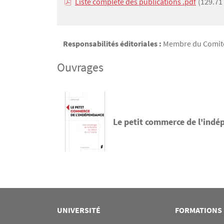
Liste complète des publications .pdf
(129.71
Texte
Texte
Responsabilités éditoriales :
Membre du Comité é
Ouvrages
Le petit commerce de l'ind
UNIVERSITÉ
FORMATIONS