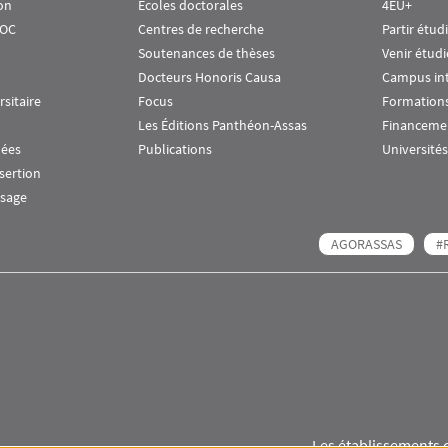
on
Écoles doctorales
4EU+
OOC
Centres de recherche
Partir étud
Soutenances de thèses
Venir étudi
Docteurs Honoris Causa
Campus in
rsitaire
Focus
Formations
Les Éditions Panthéon-Assas
Financeme
nées
Publications
Universités
nsertion
ssage
AGORASSAS
#
Les établissements 