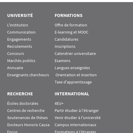
UNIVERSITÉ
FORMATIONS
L'institution
Offre de formation
Communication
E-learning et MOOC
Engagements
Candidatures
Recrutements
Inscriptions
Concours
Calendrier universitaire
Marchés publics
Examens
Annuaire
Langues enseignées
Enseignants chercheurs
 Orientation et insertion
Taxe d'apprentissage
RECHERCHE
INTERNATIONAL
Écoles doctorales
4EU+
Centres de recherche
Partir étudier à l'étranger
Soutenances de thèses
Venir étudier à l'université
Docteurs Honoris Causa
Campus internationaux
Focus
Formations à l'étranger