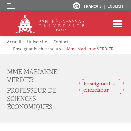
FRANÇAIS
ENGLISH
Logo
Aller au contenu principal
Fil d'Ariane
Accueil
Université
Contacts
Enseignants-chercheurs
Mme Marianne VERDIER
MME MARIANNE
VERDIER
Enseignant –
PROFESSEUR DE
chercheur
SCIENCES
ÉCONOMIQUES