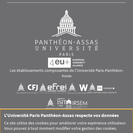
Les établissements composantes de l’Université Paris-Panthéon-
Assas
Images
Visuel svg
Visuel svg
Visuel svg
Visuel svg
Visuel svg
Visuel svg
L'Université Paris Panthéon-Assas respecte vos données
RS footer
Ce site utilise des cookies pour améliorer votre expérience utilisateur.
Vous pouvez à tout moment modifier votre gestion des cookies.