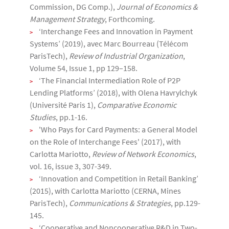
Commission, DG Comp.),
Journal of Economics &
Management Strategy
, Forthcoming.
‘Interchange Fees and Innovation in Payment
Systems’ (2019), avec Marc Bourreau (Télécom
ParisTech),
Review of Industrial Organization
,
Volume 54, Issue 1, pp 129–158.
‘The Financial Intermediation Role of P2P
Lending Platforms’ (2018), with Olena Havrylchyk
(Université Paris 1),
Comparative Economic
Studies
, pp.1-16.
'Who Pays for Card Payments: a General Model
on the Role of Interchange Fees' (2017), with
Carlotta Mariotto,
Review of Network Economics
,
vol. 16, issue 3, 307-349.
‘Innovation and Competition in Retail Banking’
(2015), with Carlotta Mariotto (CERNA, Mines
ParisTech),
Communications & Strategies
, pp.129-
145.
‘Cooperative and Noncooperative R&D in Two-