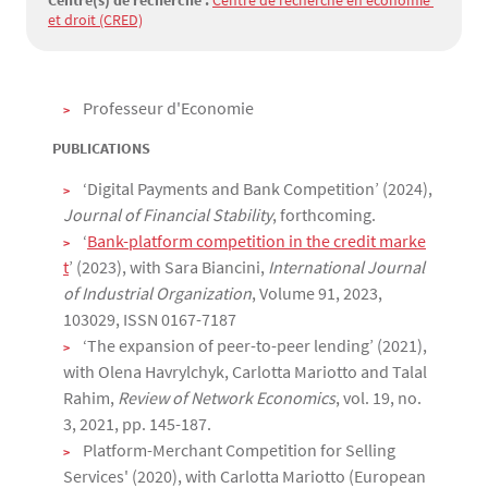
Centre(s) de recherche :
Centre de recherche en économie 
et droit (CRED)
Texte
Professeur d'Economie
PUBLICATIONS
‘Digital Payments and Bank Competition’ (2024),
Journal of Financial Stability
, forthcoming.
‘
Bank-platform competition in the credit marke
t
’ (2023), with Sara Biancini,
International Journal
of Industrial Organization
, Volume 91, 2023,
103029, ISSN 0167-7187
‘The expansion of peer-to-peer lending’ (2021),
with Olena Havrylchyk, Carlotta Mariotto and Talal
Rahim,
Review of Network Economics
, vol. 19, no.
3, 2021, pp. 145-187.
Platform-Merchant Competition for Selling
Services' (2020), with Carlotta Mariotto (European