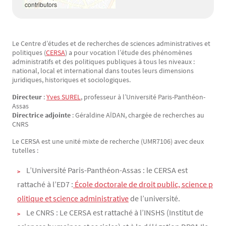
contributors
Le Centre d’études et de recherches de sciences administratives et
Texte
politiques (
CERSA
) a pour vocation l’étude des phénomènes
administratifs et des politiques publiques à tous les niveaux :
national, local et international dans toutes leurs dimensions
juridiques, historiques et sociologiques.
Directeur
:
Yves SUREL
, professeur à l’Université Paris-Panthéon-
Assas
Directrice adjointe
: Géraldine AÏDAN, chargée de recherches au
CNRS
Le CERSA est une unité mixte de recherche (UMR7106) avec deux
tutelles :
L’Université Paris-Panthéon-Assas : le CERSA est
rattaché à l’ED7 :
 École doctorale de droit public, science p
olitique et science administrative
de l’université.
Le CNRS : Le CERSA est rattaché à l’INSHS (Institut de