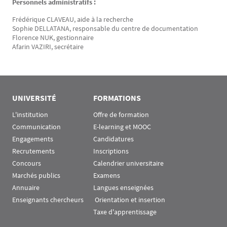
Personnels administratifs :
Frédérique CLAVEAU, aide à la recherche
Sophie DELLATANA, responsable du centre de documentation
Florence NUK, gestionnaire
Afarin VAZIRI, secrétaire
UNIVERSITÉ
FORMATIONS
L'institution
Offre de formation
Communication
E-learning et MOOC
Engagements
Candidatures
Recrutements
Inscriptions
Concours
Calendrier universitaire
Marchés publics
Examens
Annuaire
Langues enseignées
Enseignants chercheurs
 Orientation et insertion
Taxe d'apprentissage