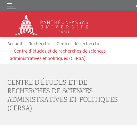
Logo
Aller au contenu principal
Fil d'Ariane
Accueil
Recherche
Centres de recherche
Centre d'études et de recherches de sciences
administratives et politiques (CERSA)
CENTRE D'ÉTUDES ET DE
RECHERCHES DE SCIENCES
ADMINISTRATIVES ET POLITIQUES
(CERSA)