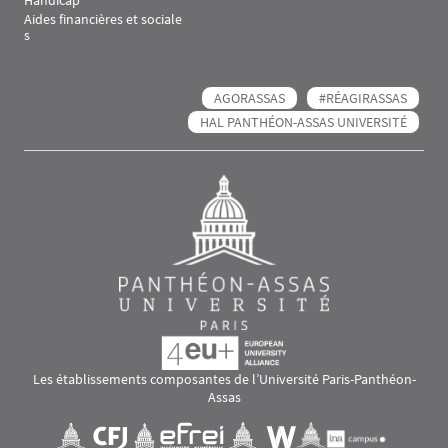
Handicap
Aides financières et sociale
s
AGORASSAS
#RÉAGIRASSAS
HAL PANTHÉON-ASSAS UNIVERSITÉ
Les établissements composantes de l’Université Paris-Panthéon-
Assas
Images
Visuel svg
Visuel svg
Visuel svg
Visuel svg