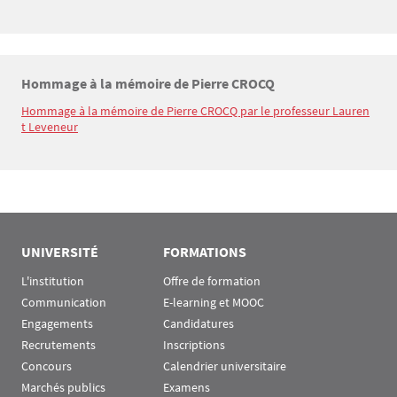
Hommage à la mémoire de Pierre CROCQ
Texte
Hommage à la mémoire de Pierre CROCQ par le professeur Lauren
t Leveneur
UNIVERSITÉ
FORMATIONS
L'institution
Offre de formation
Communication
E-learning et MOOC
Engagements
Candidatures
Recrutements
Inscriptions
Concours
Calendrier universitaire
Marchés publics
Examens