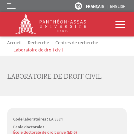
FRANÇAIS
ENGLISH
Logo
Aller au contenu principal
Fil d'Ariane
Accueil
Recherche
Centres de recherche
Laboratoire de droit civil
LABORATOIRE DE DROIT CIVIL
Code laboratoires :
EA 3384
Ecole doctorale :
École doctorale de droit privé (ED 6)