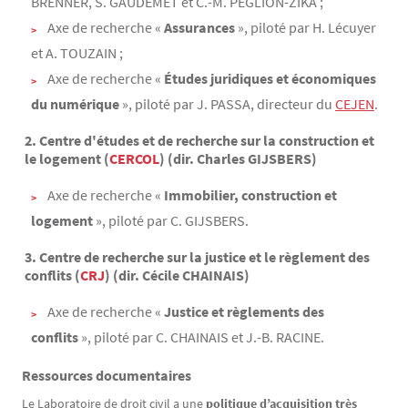
BRENNER, S. GAUDEMET et C.-M. PÉGLION-ZIKA ;
Axe de recherche «
Assurances
», piloté par H. Lécuyer
et A. TOUZAIN ;
Axe de recherche «
Études juridiques et économiques
du numérique
», piloté par J. PASSA, directeur du
CEJEN
.
2. Centre d'études et de recherche sur la construction et
le logement (
CERCOL
) (dir. Charles GIJSBERS)
Axe de recherche «
Immobilier, construction et
logement
», piloté par C. GIJSBERS.
3. Centre de recherche sur la justice et le règlement des
conflits (
CRJ
) (dir. Cécile CHAINAIS)
Axe de recherche «
Justice et règlements des
conflits
», piloté par C. CHAINAIS et J.-B. RACINE.
Ressources documentaires
Le Laboratoire de droit civil a une
politique d’acquisition très